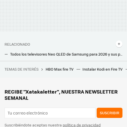
RELACIONADO
Todos los televisores Neo QLED de Samsung para 2026 y sus principales características y diferencias
A veces, una tele pequeña puede ser la mejor compra. Sobre todo si te dejan una Crystal UHD de 50 pulgadas a un precio como este
TEMAS DE INTERÉS
HBO Max fire TV
Instalar Kodi en Fire TV
Un ayuntamiento catalán multó a un particular por "talar unos árboles". Han descubierto una red internacional de tráfico ilegal de basuras
MediaMarkt liquida la mejor Mini LED barata de Samsung: 55 pulgadas y Full Array por menos de 500 euros
Al elegir tele siempre buscamos la mayor diagonal posible pero, si vamos a comprar una OLED, las pequeñas también tienen sentido
RECIBE "Xatakaletter", NUESTRA NEWSLETTER
SEMANAL
SUSCRIBIR
Suscribiéndote aceptas nuestra
política de privacidad