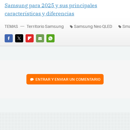
Samsung para 2025 y sus principales
características y diferencias
TEMAS
Territorio Samsung
Samsung Neo QLED
Sma
FACEBOOK
TWITTER
FLIPBOARD
E-
WHATSAPP
MAIL
ENTRAR Y ENVIAR UN COMENTARIO