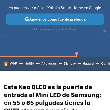
Ya puedes ver más de Xataka Smart Home en Google
Añádenos como fuente preferida
SAMSUNG SMART TV
TIZEN
SAMSUNG
Solo necesitas una cuenta de Google
×
HOY SE HABLA DE
Wi-Fi
Netflix
Altavoces
Disney+
Huawei
Gami
Esta Neo QLED es la puerta de
entrada al Mini LED de Samsung:
en 55 o 65 pulgadas tienes la