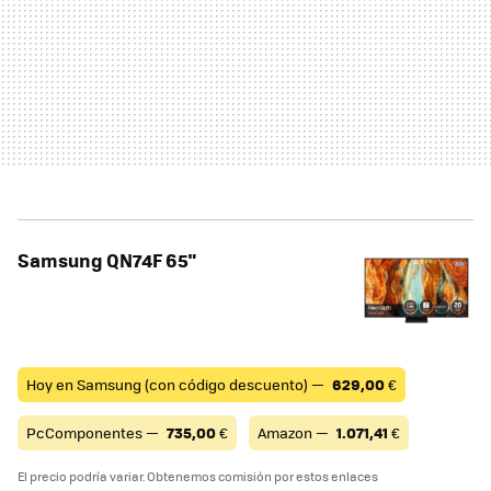
Samsung QN74F 65"
Hoy en Samsung (con código descuento) —
629,00
€
PcComponentes —
735,00
€
Amazon —
1.071,41
€
El precio podría variar. Obtenemos comisión por estos enlaces