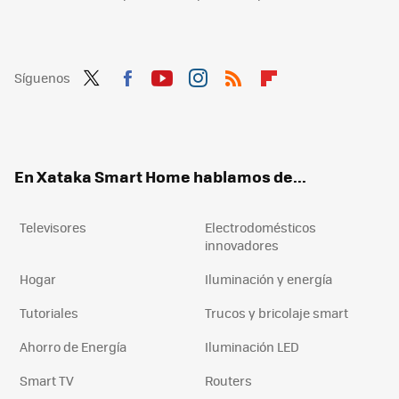
Síguenos
Twit
Fac
You
Inst
RSS
Flip
ter
ebo
tub
agr
boa
ok
e
am
rd
En Xataka Smart Home hablamos de...
Televisores
Electrodomésticos
innovadores
Hogar
Iluminación y energía
Tutoriales
Trucos y bricolaje smart
Ahorro de Energía
Iluminación LED
Smart TV
Routers