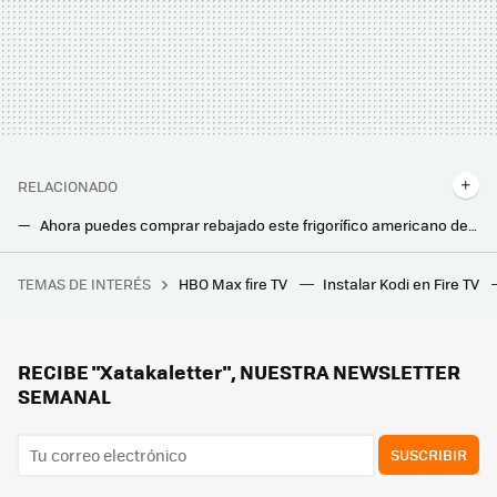
RELACIONADO
Ahora puedes comprar rebajado este frigorífico americano de Xiaomi de gran capacidad y controlable desde el móvil
Por solo tres cuotas de 46,33 euros, puedes llevarte en Alcampo esta tele Xiaomi con Google TV: perfecta para el dormitorio
TEMAS DE INTERÉS
HBO Max fire TV
Instalar Kodi en Fire TV
Un ayuntamiento catalán multó a un particular por "talar unos árboles". Han descubierto una red internacional de tráfico ilegal de basuras
El Corte Inglés liquida en su outlet ventiladores en plena ola de calor con hasta un 70% de descuento
La solución de Lidl para tener luz gratis en casa y sin obras: un kit solar para el balcón que se instala en minutos
RECIBE "Xatakaletter", NUESTRA NEWSLETTER
SEMANAL
SUSCRIBIR