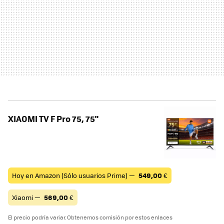
XIAOMI TV F Pro 75, 75"
Hoy en Amazon (Sólo usuarios Prime) —
549,00
€
Xiaomi —
569,00
€
El precio podría variar. Obtenemos comisión por estos enlaces