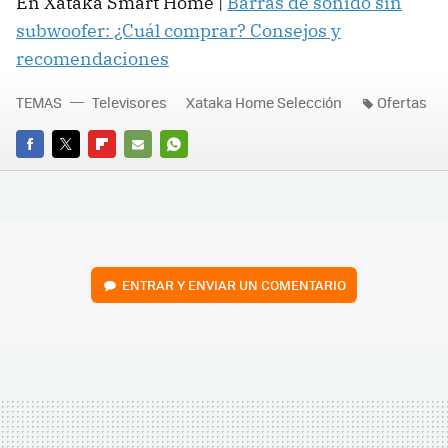
En Xataka Smart Home |
Barras de sonido sin
subwoofer: ¿Cuál comprar? Consejos y
recomendaciones
TEMAS
Televisores
Xataka Home Selección
Ofertas
FACEBOOK
TWITTER
FLIPBOARD
E-
WHATSAPP
MAIL
ENTRAR Y ENVIAR UN COMENTARIO