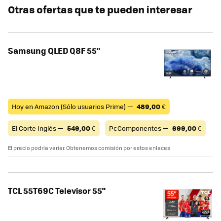
Otras ofertas que te pueden interesar
Samsung QLED Q8F 55"
Hoy en Amazon (Sólo usuarios Prime) —
489,00
€
El Corte Inglés —
549,00
€
PcComponentes —
699,00
€
El precio podría variar. Obtenemos comisión por estos enlaces
TCL 55T69C Televisor 55"