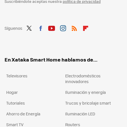
Suscribiéndote aceptas nuestra
política de privacidad
Síguenos
Twit
Fac
You
Inst
RSS
Flip
ter
ebo
tub
agr
boa
ok
e
am
rd
En Xataka Smart Home hablamos de...
Televisores
Electrodomésticos
innovadores
Hogar
Iluminación y energía
Tutoriales
Trucos y bricolaje smart
Ahorro de Energía
Iluminación LED
Smart TV
Routers