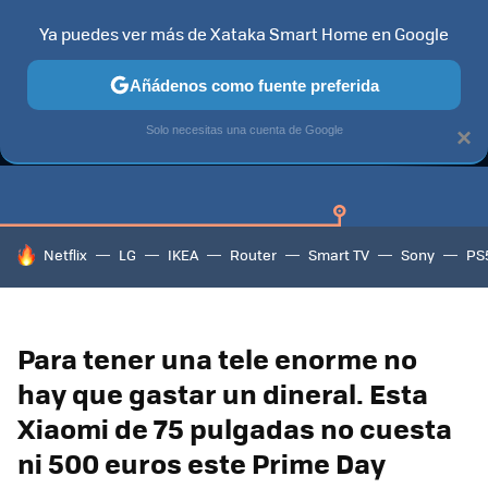
Ya puedes ver más de Xataka Smart Home en Google
Añádenos como fuente preferida
GUÍAS DE COMPRA
CAZANDO GANGAS
OFERTAS EN HOGA
Solo necesitas una cuenta de Google
×
HOY SE HABLA DE
Netflix
LG
IKEA
Router
Smart TV
Sony
PS
Para tener una tele enorme no
hay que gastar un dineral. Esta
Xiaomi de 75 pulgadas no cuesta
ni 500 euros este Prime Day