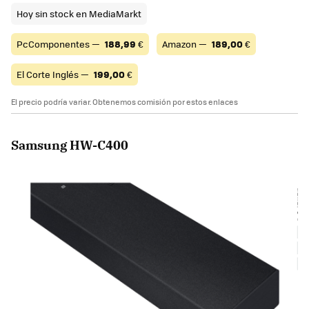
Hoy sin stock en MediaMarkt
PcComponentes —
188,99
€
Amazon —
189,00
€
El Corte Inglés —
199,00
€
El precio podría variar. Obtenemos comisión por estos enlaces
Samsung HW-C400