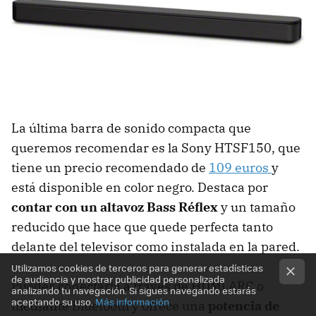
La última barra de sonido compacta que
queremos recomendar es la Sony HTSF150, que
tiene un precio recomendado de
109 euros
y
está disponible en color negro. Destaca por
contar con un altavoz Bass Réflex
y un tamaño
reducido que hace que quede perfecta tanto
delante del televisor como instalada en la pared.
Utilizamos cookies de terceros para generar estadísticas
de audiencia y mostrar publicidad personalizada
Puedes conectarla a través de HDMI ARC o
analizando tu navegación. Si sigues navegando estarás
aceptando su uso.
Más información
mediante Bluetooth y ofrece una
potencia de