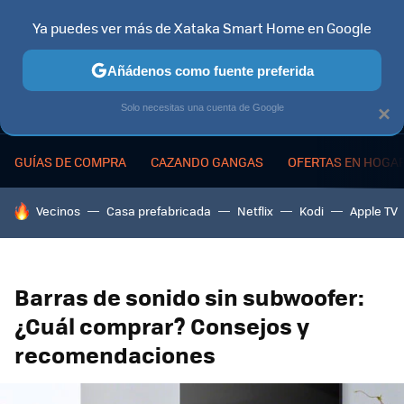
Ya puedes ver más de Xataka Smart Home en Google
MENÚ
NUEVO
Añádenos como fuente preferida
Solo necesitas una cuenta de Google
×
GUÍAS DE COMPRA
CAZANDO GANGAS
OFERTAS EN HOGA
HOY SE HABLA DE
Vecinos
Casa prefabricada
Netflix
Kodi
Apple TV
Barras de sonido sin subwoofer:
¿Cuál comprar? Consejos y
recomendaciones