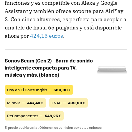
funciones y es compatible con Alexa y Google
Assistant y también ofrece soporte para AirPlay
2. Con cinco altavoces, es perfecta para acoplar a
una tele de hasta 65 pulgadas y está disponible
ahora por
424,15 euros
.
Sonos Beam (Gen 2) - Barra de sonido
inteligente compacta para TV,
música y más. (blanco)
Hoy en El Corte Inglés —
369,00
€
Miravia —
443,49
€
FNAC —
499,90
€
PcComponentes —
548,23
€
El precio podría variar. Obtenemos comisión por estos enlaces