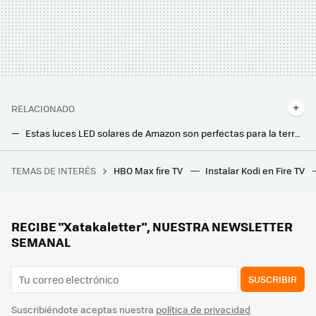
RELACIONADO
Estas luces LED solares de Amazon son perfectas para la terraza o jardín. Ahora están muy rebajadas
Tu mejor compañero en casa este invierno será este emisor térmico de bajo consumo
TEMAS DE INTERÉS
HBO Max fire TV
Instalar Kodi en Fire TV
Quedan 10 días para la llegada del mayor éxito anime de todos los tiempos. Fecha, hora y plataformas para ver Guardianes de la Noche: La Fortaleza Infinita en streaming
Jysk liquida la mesa auxiliar elegante y minimalista que encaja en cualquier salón: cuesta 10 euros
Este es el set de mesa y sillas que Carrefour vende por 79 euros y es perfecto para balcones pequeños
RECIBE "Xatakaletter", NUESTRA NEWSLETTER
SEMANAL
SUSCRIBIR
Suscribiéndote aceptas nuestra
política de privacidad