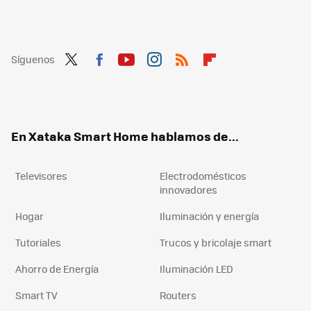
Síguenos
Twit
Fac
You
Inst
RSS
Flip
ter
ebo
tub
agr
boa
ok
e
am
rd
En Xataka Smart Home hablamos de...
Televisores
Electrodomésticos
innovadores
Hogar
Iluminación y energía
Tutoriales
Trucos y bricolaje smart
Ahorro de Energía
Iluminación LED
Smart TV
Routers