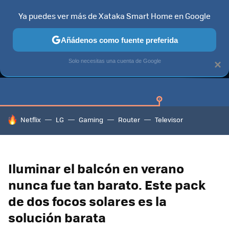
Ya puedes ver más de Xataka Smart Home en Google
Añádenos como fuente preferida
GUÍAS DE COMPRA
CAZANDO GANGAS
OFERTAS EN HOGA
Solo necesitas una cuenta de Google
×
HOY SE HABLA DE
Netflix
LG
Gaming
Router
Televisor
Iluminar el balcón en verano
nunca fue tan barato. Este pack
de dos focos solares es la
solución barata