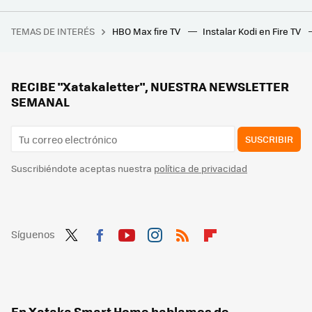
Amazon celebra su Prime Day con ofertones en electrodomésticos Samsung: renovar de tele, lavadora o microondas ahora sale más barato
TEMAS DE INTERÉS
HBO Max fire TV
Instalar Kodi en Fire TV
El Joker de San Fermín solo es un síntoma de algo peor: los encierros de Pamplona no pueden luchar contra TikTok
Si tu lavadora tarda más en terminar el ciclo de lavado en verano, no está rota. Este es el motivo
Los expertos coinciden: "el programa ECO de la lavadora es más largo, pero reduce el consumo hasta un 50%"
RECIBE "Xatakaletter", NUESTRA NEWSLETTER
SEMANAL
SUSCRIBIR
Suscribiéndote aceptas nuestra
política de privacidad
Síguenos
Twit
Fac
You
Inst
RSS
Flip
ter
ebo
tub
agr
boa
ok
e
am
rd
En Xataka Smart Home hablamos de...