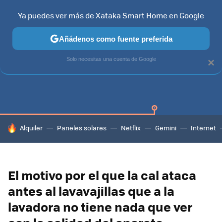
Ya puedes ver más de Xataka Smart Home en Google
Añádenos como fuente preferida
SAMSUNG SMART TV
TIZEN
SAMSUNG
Solo necesitas una cuenta de Google
×
HOY SE HABLA DE
Alquiler
Paneles solares
Netflix
Gemini
Internet
El motivo por el que la cal ataca
antes al lavavajillas que a la
lavadora no tiene nada que ver