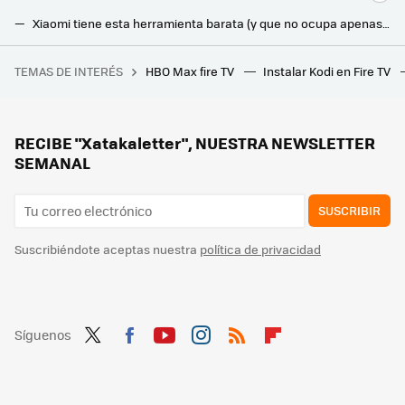
Xiaomi tiene esta herramienta barata (y que no ocupa apenas espacio) ideal para los más manitas de la casa
PcComponentes está liquidando esta tele QLED de 55 pulgadas con Ambilight y además te regala seis meses de Movistar Plus+
TEMAS DE INTERÉS
HBO Max fire TV
Instalar Kodi en Fire TV
8 episodios y 85 millones de visualizaciones. La miniserie de Netflix que lleva 4 semanas seguidas siendo la número 1 mundial de la plataforma
Hoy en Lidl el kit solar para balcón con el que generar tu propia electricidad y reducir la factura de la luz
Jysk liquida esta silla colgante para jardín o terraza: el mueble definitivo para crear tu rincón de relax sin taladrar el techo
RECIBE "Xatakaletter", NUESTRA NEWSLETTER
SEMANAL
SUSCRIBIR
Suscribiéndote aceptas nuestra
política de privacidad
Síguenos
Twit
Fac
You
Inst
RSS
Flip
ter
ebo
tub
agr
boa