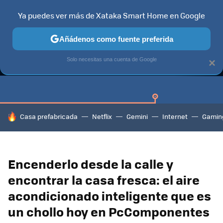
Ya puedes ver más de Xataka Smart Home en Google
Añádenos como fuente preferida
GUÍAS DE COMPRA
CAZANDO GANGAS
OFERTAS EN HOGA
Solo necesitas una cuenta de Google
×
HOY SE HABLA DE
Casa prefabricada
Netflix
Gemini
Internet
Gamin
Encenderlo desde la calle y
encontrar la casa fresca: el aire
acondicionado inteligente que es
un chollo hoy en PcComponentes