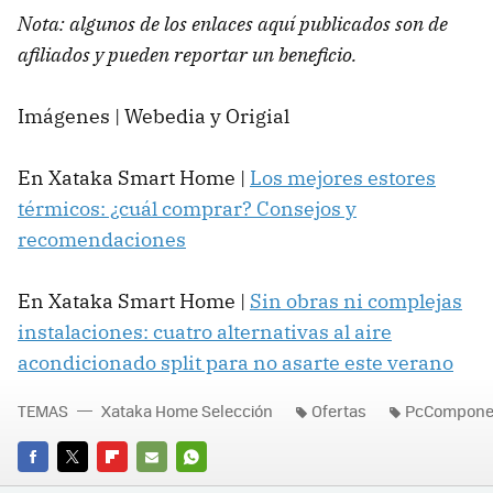
Nota: algunos de los enlaces aquí publicados son de
afiliados y pueden reportar un beneficio.
Imágenes | Webedia y Origial
En Xataka Smart Home |
Los mejores estores
térmicos: ¿cuál comprar? Consejos y
recomendaciones
En Xataka Smart Home |
Sin obras ni complejas
instalaciones: cuatro alternativas al aire
acondicionado split para no asarte este verano
TEMAS
Xataka Home Selección
Ofertas
PcCompone
FACEBOOK
TWITTER
FLIPBOARD
E-
WHATSAPP