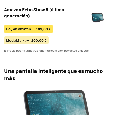
Amazon Echo Show 8 (última
generación)
Hoy en Amazon —
199,00
€
MediaMarkt —
200,00
€
El precio podría variar. Obtenemos comisión por estos enlaces
Una pantalla inteligente que es mucho
más