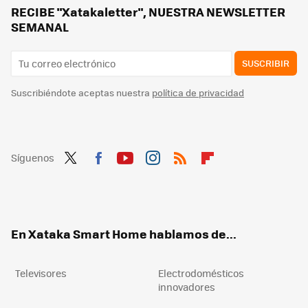
Cinco ventiladores y pingüinos sin obras rebajados en el Prime Day de Amazon y perfectos para enfriar tu hogar en verano
RECIBE "Xatakaletter", NUESTRA NEWSLETTER
SEMANAL
SUSCRIBIR
Suscribiéndote aceptas nuestra
política de privacidad
Síguenos
Twit
Fac
You
Inst
RSS
Flip
ter
ebo
tub
agr
boa
ok
e
am
rd
En Xataka Smart Home hablamos de...
Televisores
Electrodomésticos
innovadores