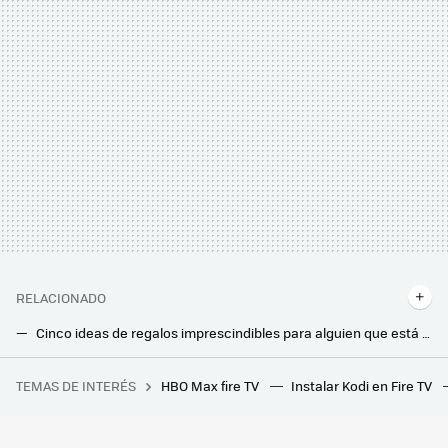
RELACIONADO
Cinco ideas de regalos imprescindibles para alguien que está iniciándose en la domótica y quiere crear su hogar conectado
La alternativa a las plantas para decorar tu hogar es este bonsái de LEGO
TEMAS DE INTERÉS
HBO Max fire TV
Instalar Kodi en Fire TV
Hace 23 años, Oliver Kahn ganó un juicio a EA Sports e hizo que Football Manager nos presentara a un tal Jens Mustermann
Carrefour liquida esta tele OLED de LG y además te llevas un cupón de casi 150 euros para futuras compras