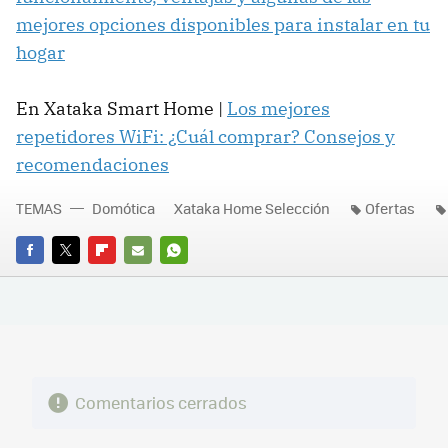
mejores opciones disponibles para instalar en tu
hogar
En Xataka Smart Home |
Los mejores
repetidores WiFi: ¿Cuál comprar? Consejos y
recomendaciones
TEMAS
Domótica
Xataka Home Selección
Ofertas
FACEBOOK
TWITTER
FLIPBOARD
E-
WHATSAPP
MAIL
Comentarios cerrados