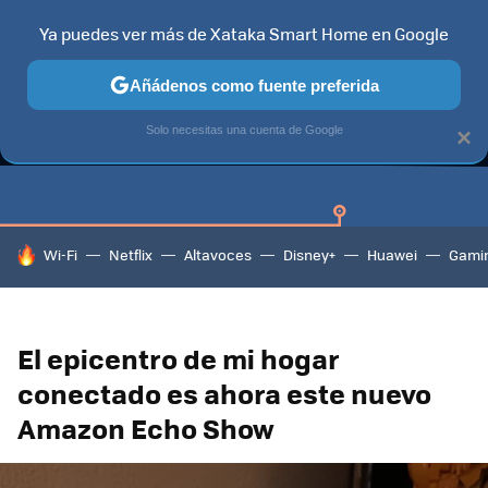
Ya puedes ver más de Xataka Smart Home en Google
Añádenos como fuente preferida
GUÍAS DE COMPRA
CAZANDO GANGAS
OFERTAS EN HOGA
Solo necesitas una cuenta de Google
×
HOY SE HABLA DE
Wi-Fi
Netflix
Altavoces
Disney+
Huawei
Gami
El epicentro de mi hogar
conectado es ahora este nuevo
Amazon Echo Show