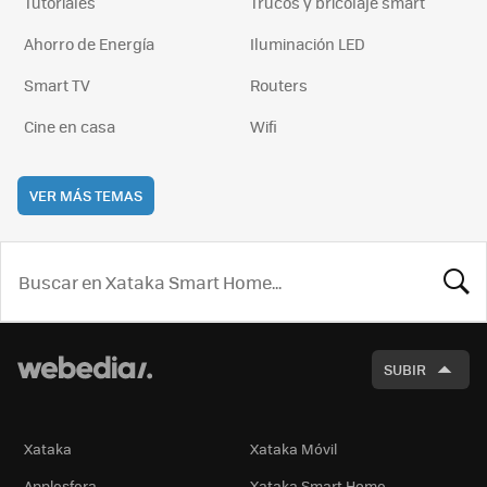
Tutoriales
Trucos y bricolaje smart
Ahorro de Energía
Iluminación LED
Smart TV
Routers
Cine en casa
Wifi
VER MÁS TEMAS
BUSCA
SUBIR
Xataka
Xataka Móvil
Applesfera
Xataka Smart Home