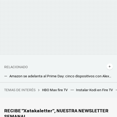
RELACIONADO
Amazon se adelanta al Prime Day: cinco dispositivos con Alexa perfectos para tu hogar conectado
Teles, robots aspiradores, ventiladores y más: los mejores chollos para el hogar en el Prime Day anticipado de Amazon
TEMAS DE INTERÉS
HBO Max fire TV
Instalar Kodi en Fire TV
Unos científicos españoles quieren salvar al planeta con un plan alocado: rellenar de agua el mar de Aral para capturar CO2
Jysk liquida la mesa auxiliar elegante y minimalista que encaja en cualquier salón: cuesta 10 euros
Este es el set de mesa y sillas que Carrefour vende por 79 euros y es perfecto para balcones pequeños
RECIBE "Xatakaletter", NUESTRA NEWSLETTER
SEMANAL