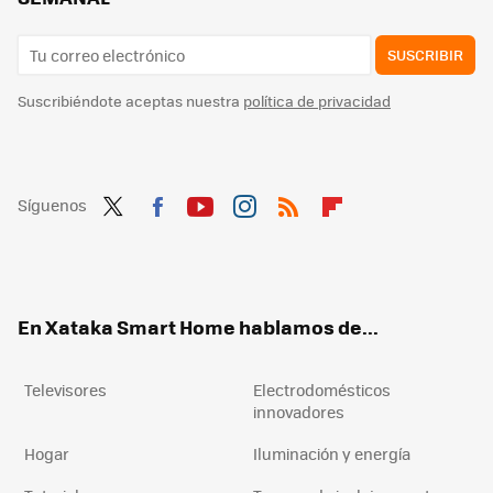
SUSCRIBIR
Suscribiéndote aceptas nuestra
política de privacidad
Síguenos
Twit
Fac
You
Inst
RSS
Flip
ter
ebo
tub
agr
boa
ok
e
am
rd
En Xataka Smart Home hablamos de...
Televisores
Electrodomésticos
innovadores
Hogar
Iluminación y energía