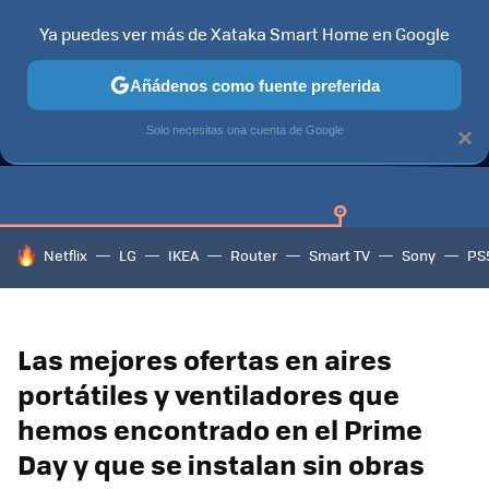
Ya puedes ver más de Xataka Smart Home en Google
Añádenos como fuente preferida
GUÍAS DE COMPRA
CAZANDO GANGAS
OFERTAS EN HOGA
Solo necesitas una cuenta de Google
×
HOY SE HABLA DE
Netflix
LG
IKEA
Router
Smart TV
Sony
PS
Las mejores ofertas en aires
portátiles y ventiladores que
hemos encontrado en el Prime
Day y que se instalan sin obras