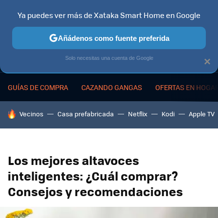
Ya puedes ver más de Xataka Smart Home en Google
MENÚ
NUEVO
Añádenos como fuente preferida
Solo necesitas una cuenta de Google
×
GUÍAS DE COMPRA
CAZANDO GANGAS
OFERTAS EN HOGA
HOY SE HABLA DE
Vecinos
Casa prefabricada
Netflix
Kodi
Apple TV
Los mejores altavoces
inteligentes: ¿Cuál comprar?
Consejos y recomendaciones