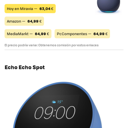
Hoy en Miravia —
63,04
€
Amazon —
64,99
€
MediaMarkt —
64,99
€
PcComponentes —
64,99
€
El precio podría variar. Obtenemos comisión por estos enlaces
Echo Echo Spot