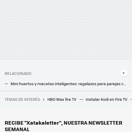
RELACIONADO
Mini huertos y macetas inteligentes: regalazos para parejas cocinillas a los que las plantas les duran un suspiro
Descubre el outlet de reacondicionados de Amazon en el que puedes comprar freidoras de aire por 30 euros y hornos en liquidación
TEMAS DE INTERÉS
HBO Max fire TV
Instalar Kodi en Fire TV
Este chiste de 'Los Simpson' que no entendí jamás esconde una increíble historia sobre la mayor decepción televisiva de la historia: el tesoro de Al Capone
Leroy Merlin tiene la solución barata para poder iluminar sin cables la terraza, el balcón o jardín este verano
Jysk liquida la mesa auxiliar elegante y minimalista que encaja en cualquier salón: cuesta 10 euros
RECIBE "Xatakaletter", NUESTRA NEWSLETTER
SEMANAL