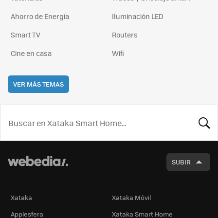
Ahorro de Energía
Iluminación LED
Smart TV
Routers
Cine en casa
Wifi
VER MÁS TEMAS
BUSCA
SUBIR
Xataka
Xataka Móvil
Applesfera
Xataka Smart Home