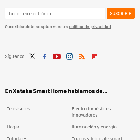
SUSCRIBIR
Suscribiéndote aceptas nuestra
política de privacidad
Síguenos
Twit
Fac
You
Inst
RSS
Flip
ter
ebo
tub
agr
boa
ok
e
am
rd
En Xataka Smart Home hablamos de...
Televisores
Electrodomésticos
innovadores
Hogar
Iluminación y energía
Tutoriales
Trucos y bricolaje smart