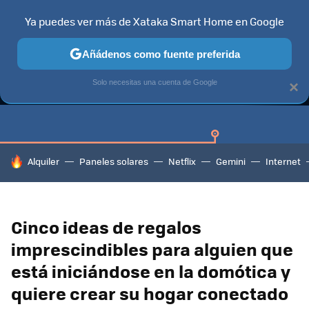
Ya puedes ver más de Xataka Smart Home en Google
Añádenos como fuente preferida
GUÍAS DE COMPRA
CAZANDO GANGAS
OFERTAS EN HOGA
Solo necesitas una cuenta de Google
×
HOY SE HABLA DE
Alquiler
Paneles solares
Netflix
Gemini
Internet
Cinco ideas de regalos
imprescindibles para alguien que
está iniciándose en la domótica y
quiere crear su hogar conectado