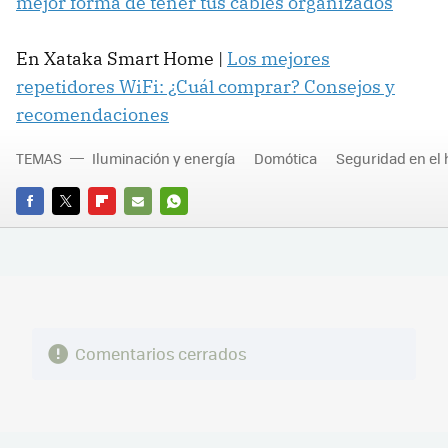
mejor forma de tener tus cables organizados
En Xataka Smart Home |
Los mejores
repetidores WiFi: ¿Cuál comprar? Consejos y
recomendaciones
TEMAS
Iluminación y energía
Domótica
Seguridad en el
FACEBOOK
TWITTER
FLIPBOARD
E-
WHATSAPP
MAIL
Comentarios cerrados