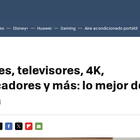
es
Disney+
Huawei
Gaming
Aire acondicionado portátil
s, televisores, 4K,
cadores y más: lo mejor d
a
FACEBOOK
TWITTER
FLIPBOARD
E-