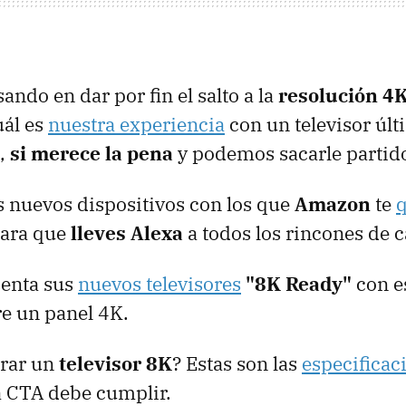
sando en dar por fin el salto a la
resolución 4
ál es
nuestra experiencia
con un televisor úl
o,
si merece la pena
y podemos sacarle partid
s nuevos dispositivos con los que
Amazon
te
q
ara que
lleves Alexa
a todos los rincones de c
enta sus
nuevos televisores
"8K Ready"
con e
e un panel 4K.
rar un
televisor 8K
? Estas son las
especificac
a CTA debe cumplir.