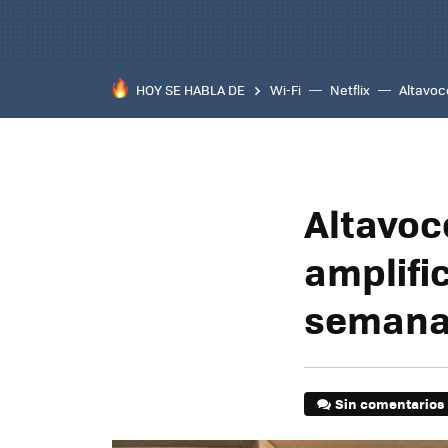
HOY SE HABLA DE
Wi-Fi
Netflix
Altavoc
Altavoce
amplifi
seman
Sin comentarios