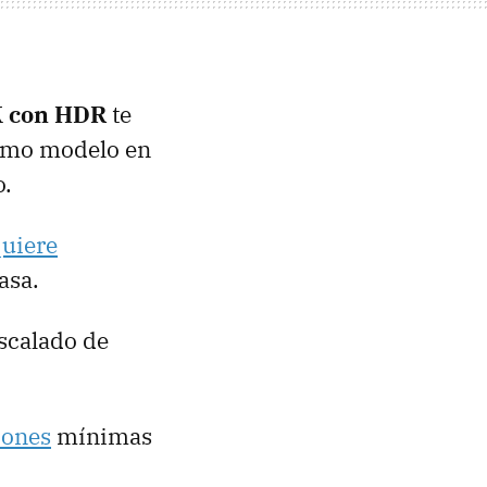
K con HDR
te
timo modelo en
o.
uiere
asa.
scalado de
iones
mínimas