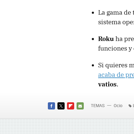
La gama de 
sistema ope
Roku
ha pr
funciones y 
Si quieres 
acaba de pr
vatios
.
TEMAS
Ocio
FACEBOOK
TWITTER
FLIPBOARD
E-
MAIL