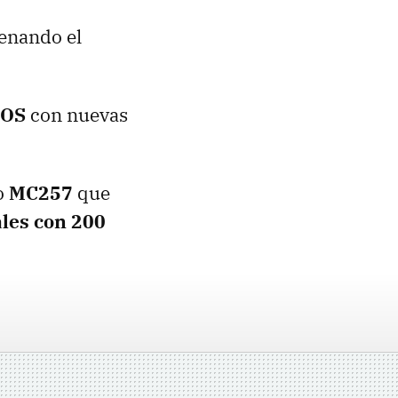
enando el
 OS
con nuevas
o
MC257
que
ales con 200