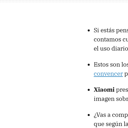
Si estás pen
contamos cu
el uso diari
Estos son lo
convencer
p
Xiaomi
pres
imagen sobr
¿Vas a comp
que según l