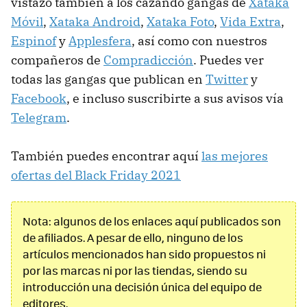
vistazo también a los cazando gangas de
Xataka
Móvil
,
Xataka Android
,
Xataka Foto
,
Vida Extra
,
Espinof
y
Applesfera
, así como con nuestros
compañeros de
Compradicción
. Puedes ver
todas las gangas que publican en
Twitter
y
Facebook
, e incluso suscribirte a sus avisos vía
Telegram
.
También puedes encontrar aquí
las mejores
ofertas del Black Friday 2021
Nota: algunos de los enlaces aquí publicados son
de afiliados. A pesar de ello, ninguno de los
artículos mencionados han sido propuestos ni
por las marcas ni por las tiendas, siendo su
introducción una decisión única del equipo de
editores.