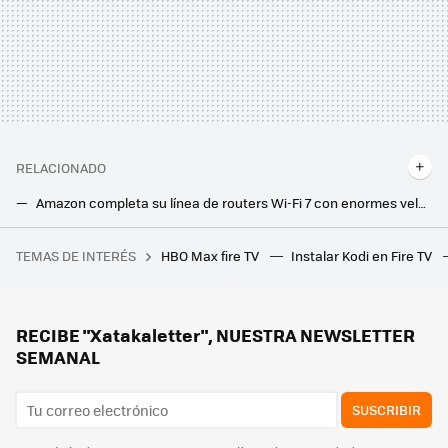
RELACIONADO
Amazon completa su línea de routers Wi-Fi 7 con enormes velocidades y compatibilidad con redes malladas: todo sobre los Eero 7
Cuándo conviene pedir un nuevo router a nuestra operadora: estos son los motivos más comunes
TEMAS DE INTERÉS
HBO Max fire TV
Instalar Kodi en Fire TV
Me he enganchado al Mahjong, el juego de mesa chino, y estas son mis apps favoritas para jugarlo gratis
Movistar jubila su viejo router HGU. Ya instala el modelo con WiFi 6 en todas las tarifas que ofrece
Los bomberos advierten: hay que desenchufar este electrodoméstico después de usarlo. Puede incendiarse
RECIBE "Xatakaletter", NUESTRA NEWSLETTER
SEMANAL
SUSCRIBIR