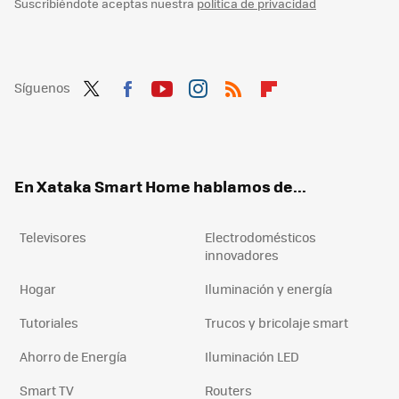
Suscribiéndote aceptas nuestra
política de privacidad
Síguenos
Twit
Fac
You
Inst
RSS
Flip
ter
ebo
tub
agr
boa
ok
e
am
rd
En Xataka Smart Home hablamos de...
Televisores
Electrodomésticos
innovadores
Hogar
Iluminación y energía
Tutoriales
Trucos y bricolaje smart
Ahorro de Energía
Iluminación LED
Smart TV
Routers