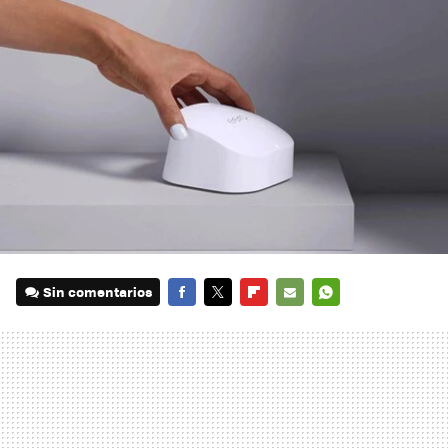
Sin comentarios
FACEBOOK
TWITTER
FLIPBOARD
E-
WHATSAPP
MAIL