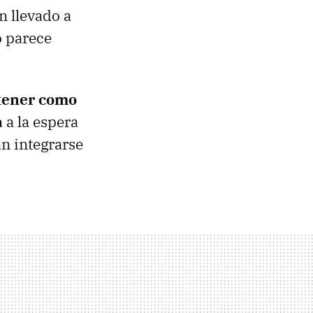
n llevado a
o parece
tener como
a
a la espera
n integrarse