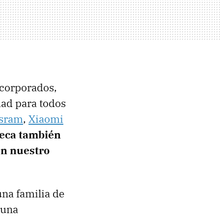
ncorporados,
edad para todos
sram
,
Xiaomi
ueca también
en nuestro
una familia de
 una