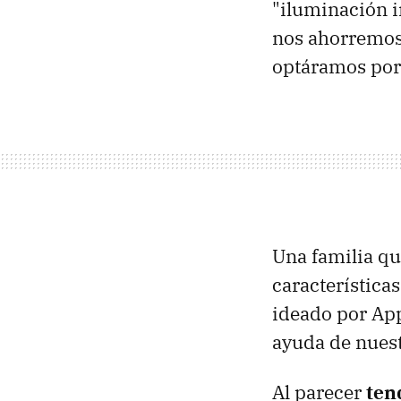
"iluminación i
nos ahorremos 
optáramos por
Una familia qu
característica
ideado por App
ayuda de nuest
Al parecer
ten