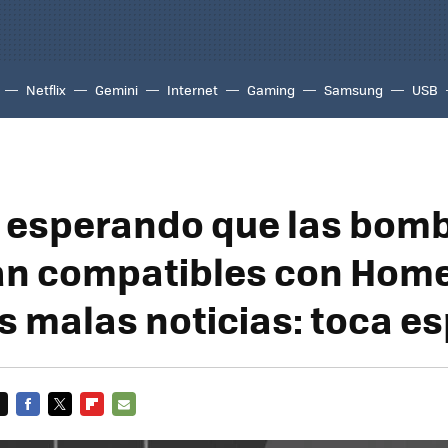
Netflix
Gemini
Internet
Gaming
Samsung
USB
s esperando que las bomb
an compatibles con Home
 malas noticias: toca es
FACEBOOK
TWITTER
FLIPBOARD
E-