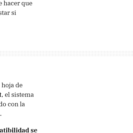
e hacer que
tar si
 hoja de
t
, el sistema
do con la
.
tibilidad se