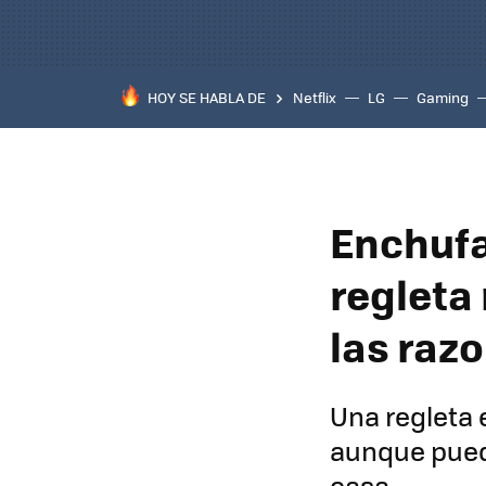
HOY SE HABLA DE
Netflix
LG
Gaming
Enchufa
regleta
las raz
Una regleta 
aunque pueda
casa