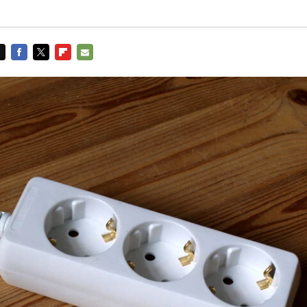
FACEBOOK
TWITTER
FLIPBOARD
E-
MAIL