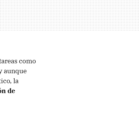
 tareas como
 y aunque
co, la
ón de