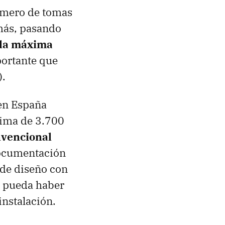
número de tomas
 más, pasando
la máxima
portante que
).
en España
xima de 3.700
nvencional
documentación
 de diseño con
o pueda haber
instalación.