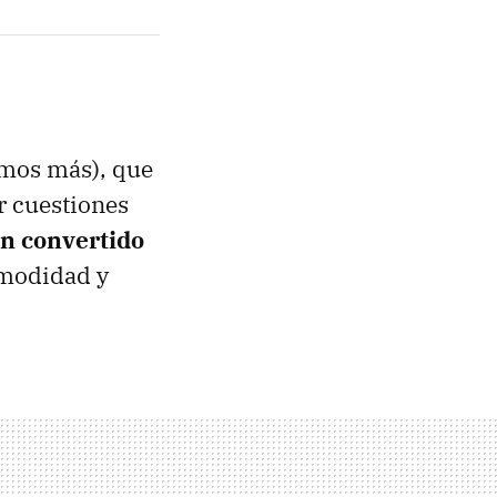
amos más), que
r cuestiones
an convertido
modidad y