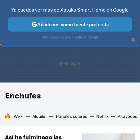
Ya puedes ver más de Xataka Smart Home en Google
TELEVISORES
CONTENIDOS SMART TV
SELECCIÓN
HOG
Añádenos como fuente preferida
Solo necesitas una cuenta de Google
×
Enchufes
HOY SE HABLA DE
Wi-Fi
Alquiler
Paneles solares
Netflix
Altavoces
Así he fulminado las