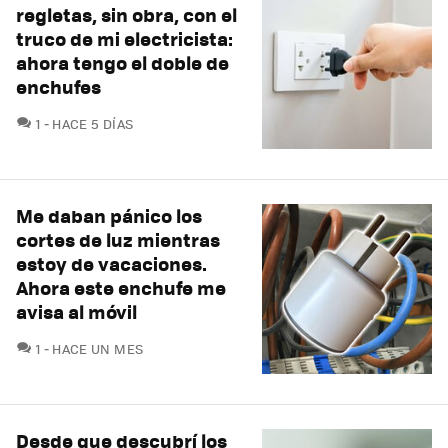
regletas, sin obra, con el
truco de mi electricista:
ahora tengo el doble de
enchufes
COMENTARIOS
1
HACE 5 DÍAS
Me daban pánico los
cortes de luz mientras
estoy de vacaciones.
Ahora este enchufe me
avisa al móvil
COMENTARIOS
1
HACE UN MES
Desde que descubrí los