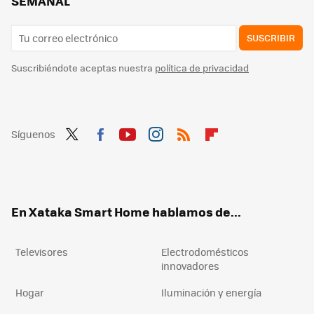
SEMANAL
SUSCRIBIR
Suscribiéndote aceptas nuestra
política de privacidad
Síguenos
Twit
Fac
You
Inst
RSS
Flip
ter
ebo
tub
agr
boa
ok
e
am
rd
En Xataka Smart Home hablamos de...
Televisores
Electrodomésticos
innovadores
Hogar
Iluminación y energía