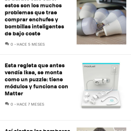
estos son los muchos
problemas que trae
comprar enchufes y
bombillas inteligentes
de bajo coste
COMENTARIOS
0
HACE 5 MESES
Esta regleta que antes
vendía Ikea, se monta
como un puzzle: tiene
módulos y funciona con
Matter
COMENTARIOS
0
HACE 7 MESES
Así alertan los bomberos