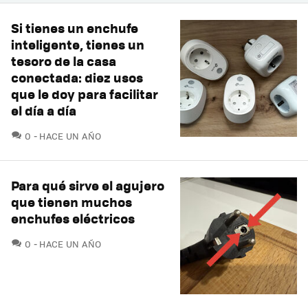
Si tienes un enchufe
inteligente, tienes un
tesoro de la casa
conectada: diez usos
que le doy para facilitar
el día a día
COMENTARIOS
0
HACE UN AÑO
Para qué sirve el agujero
que tienen muchos
enchufes eléctricos
COMENTARIOS
0
HACE UN AÑO