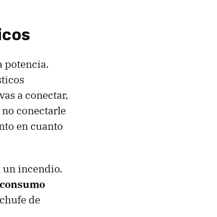
icos
a potencia.
sticos
vas a conectar,
r no conectarle
nto en cuanto
 un incendio.
o consumo
nchufe de