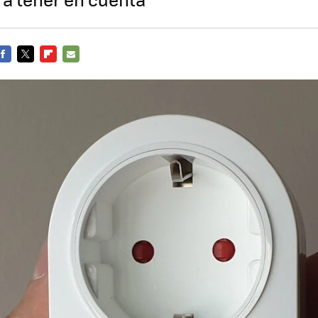
FACEBOOK
TWITTER
FLIPBOARD
E-
MAIL