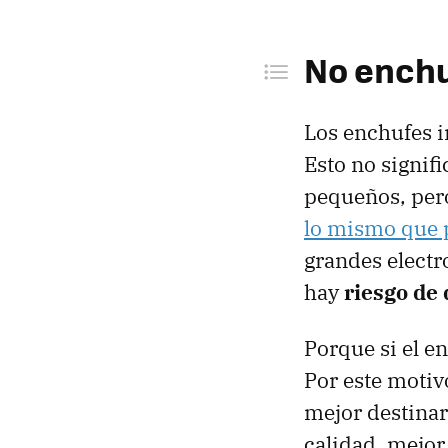
No ench
Ojo con 
No enchu
Ni sist
Aparato
Los enchufes i
Esto no signif
pequeños, pero
lo mismo que p
grandes electr
hay
riesgo de 
Porque si el e
Por este motiv
mejor destinar
calidad, mejor