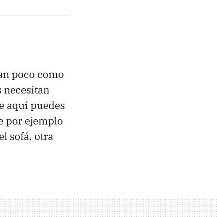
tan poco como
s necesitan
de aquí puedes
ue por ejemplo
l sofá, otra