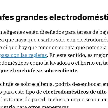
ufes grandes electrodomésticos
los calefactores
fes grandes electrodomést
emas de seguridad
s con manillas, pulsadores o palancas
nteligentes están diseñados para tareas de baj
ica que haya que usarlos solo con electrodomé
 sí que hay que tener en cuenta qué potencia 
asa con las regletas
. En este sentido, es mejo
odomésticos como la lavadora o el horno en ta
que el enchufe se sobrecaliente
.
nchufe se sobrecalienta, podría desembocar en
o para este tipo de
electrodomésticos de alt
 las tomas de pared. Incluso aunque sea un e
 usarlo para otros menesteres.