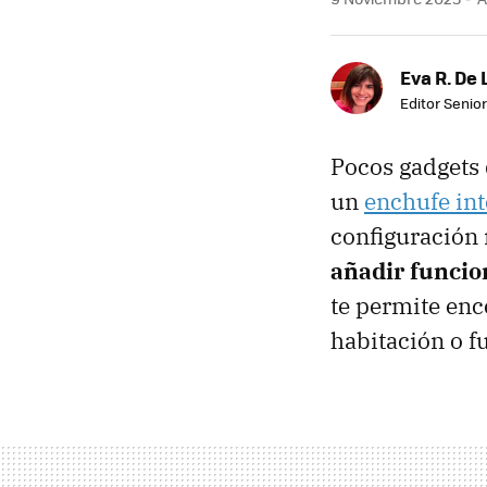
Eva R. De 
Editor Senior
Pocos gadgets
un
enchufe int
configuración 
añadir funcio
te permite ence
habitación o f