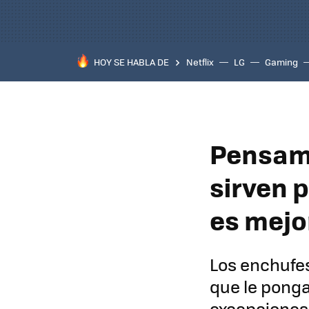
HOY SE HABLA DE
Netflix
LG
Gaming
Pensamo
sirven 
es mejo
Los enchufes
que le ponga
excepciones