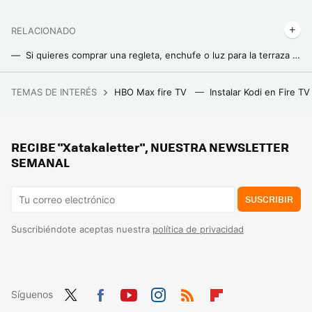
RELACIONADO
Si quieres comprar una regleta, enchufe o luz para la terraza o jardín, esto es lo que hay que mirar para estar seguros
He usado alargadores durante años. Ahora me fijo en dos cosas para evitar un susto: el número que aparece y si están enrollados
TEMAS DE INTERÉS
HBO Max fire TV
Instalar Kodi en Fire T
Pedrerol deja Atresmedia por Mediaset después de 13 años, y su salida es el reflejo perfecto de la guerra actual de las privadas
Así recomienda dormir cuando hace calor, Roberto Brasero: “todas las partes de tu cuerpo sudarán menos”
RECIBE "Xatakaletter", NUESTRA NEWSLETTER
Los fabricantes coinciden: “nunca laves este filtro del aire acondicionado”
SEMANAL
SUSCRIBIR
Suscribiéndote aceptas nuestra
política de privacidad
Síguenos