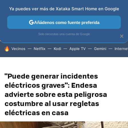
Ya puedes ver más de Xataka Smart Home en Google
TELEVISORES
CONTENIDOS SMART TV
SELECCIÓN
Añádenos como fuente preferida
Solo necesitas una cuenta de Google
×
HOY SE HABLA DE
Vecinos
Netflix
Kodi
Apple TV
Gemini
Interne
"Puede generar incidentes
eléctricos graves": Endesa
advierte sobre esta peligrosa
costumbre al usar regletas
eléctricas en casa