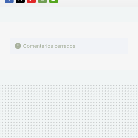
FACEBOOK
TWITTER
FLIPBOARD
E-
WHATSAPP
MAIL
Comentarios cerrados