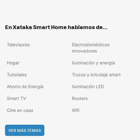
Twit
Fac
You
Inst
RSS
Flip
ter
ebo
tub
agr
boa
ok
e
am
rd
En Xataka Smart Home hablamos de...
Televisores
Electrodomésticos
innovadores
Hogar
Iluminación y energía
Tutoriales
Trucos y bricolaje smart
Ahorro de Energía
Iluminación LED
Smart TV
Routers
Cine en casa
Wifi
VER MÁS TEMAS