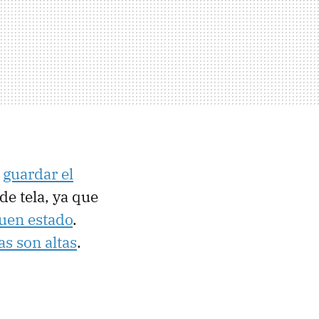
s
guardar el
de tela, ya que
uen estado
.
as son altas
.