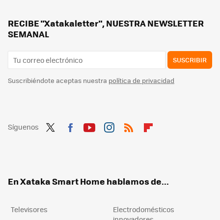
Llevo meses usando este limpiador de baños. Ahora dejo la mampara y los grifos como los chorros de oro
Los fabricantes están de acuerdo: “cuando el aire acondicionado falla, la regla de los 10 minutos puede ahorrarte llamar al técnico”
RECIBE "Xatakaletter", NUESTRA NEWSLETTER
SEMANAL
SUSCRIBIR
Suscribiéndote aceptas nuestra
política de privacidad
Síguenos
Twit
Fac
You
Inst
RSS
Flip
ter
ebo
tub
agr
boa
ok
e
am
rd
En Xataka Smart Home hablamos de...
Televisores
Electrodomésticos
innovadores