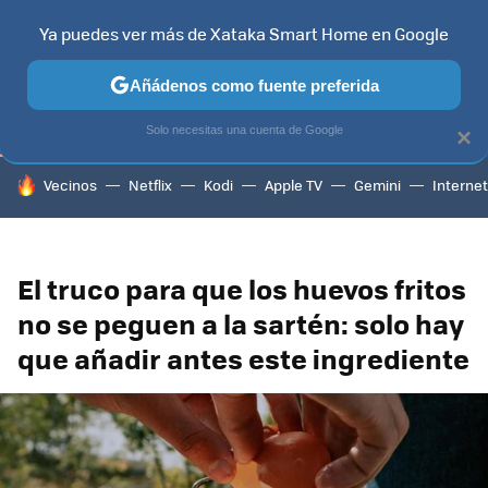
Ya puedes ver más de Xataka Smart Home en Google
TELEVISORES
CONTENIDOS SMART TV
SELECCIÓN
HOG
Añádenos como fuente preferida
Solo necesitas una cuenta de Google
×
HOY SE HABLA DE
Vecinos
Netflix
Kodi
Apple TV
Gemini
Internet
El truco para que los huevos fritos
no se peguen a la sartén: solo hay
que añadir antes este ingrediente