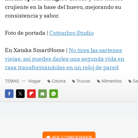
crujiente en la base del huevo, mejorando su
consistencia y sabor.
Foto de portada |
Cottonbro Studio
En Xataka SmartHome |
No tires las sartenes
viejas: así puedes darles una segunda vida en
casa transformándolas en un reloj de pared
TEMAS
Hogar
Cocina
Trucos
Alimentos
Sa
FACEBOOK
TWITTER
FLIPBOARD
E-
WHATSAPP
MAIL
VER
2 COMENTARIOS