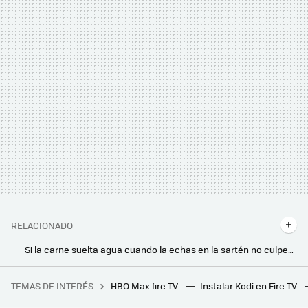
RELACIONADO
Si la carne suelta agua cuando la echas en la sartén no culpes al carnicero: el problema está en cómo la cocinas
No metas los trapos de cocina sucios en la lavadora: este truco los deja limpios, desinfectados y libres de olores. Parecen nuevos
TEMAS DE INTERÉS
HBO Max fire TV
Instalar Kodi en Fire TV
'La casa del dragón' recupera un elemento clave de los libros de George R.R. Martin que 'Juego de Tronos' decidió eliminar