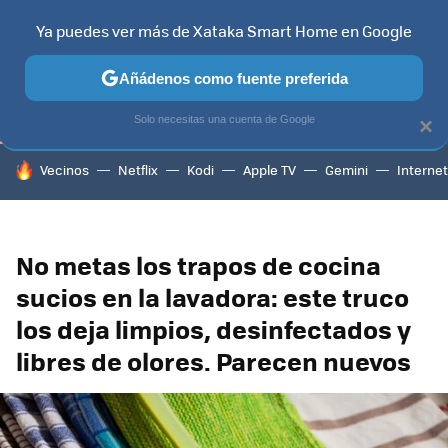
Ya puedes ver más de Xataka Smart Home en Google
TELEVISORES
CONTENIDOS SMART TV
SELECCIÓN
HOG
Añádenos como fuente preferida
Solo necesitas una cuenta de Google
×
HOY SE HABLA DE
Vecinos
Netflix
Kodi
Apple TV
Gemini
Internet
No metas los trapos de cocina
sucios en la lavadora: este truco
los deja limpios, desinfectados y
libres de olores. Parecen nuevos