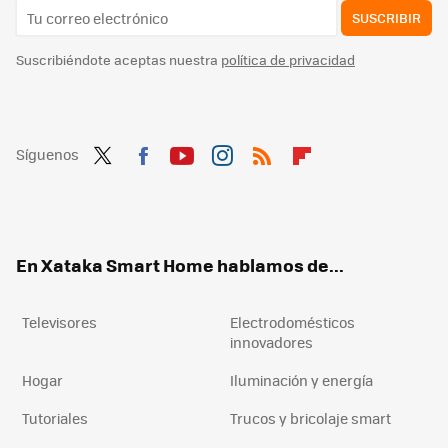
SUSCRIBIR
Suscribiéndote aceptas nuestra
política de privacidad
Síguenos
Twit
Fac
You
Inst
RSS
Flip
ter
ebo
tub
agr
boa
ok
e
am
rd
En Xataka Smart Home hablamos de...
Televisores
Electrodomésticos
innovadores
Hogar
Iluminación y energía
Tutoriales
Trucos y bricolaje smart