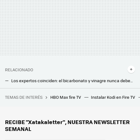
RELACIONADO
Los expertos coinciden: el bicarbonato y vinagre nunca deben mezclarse para limpiar nuestras tuberías
Hay suciedad en el doble cristal del horno. No hay que desmontarlo para quitarla con este truco
TEMAS DE INTERÉS
HBO Max fire TV
Instalar Kodi en Fire TV
La película de superhéroes más taquillera de la historia vuelve a los cines para repetir el éxito con una versión más larga
Las pastillas del lavavajillas sirven para mucho más que para limpiar platos: estos son sus trucos más útiles
Llevo meses usando este limpiador de baños. Ahora dejo la mampara y los grifos como los chorros de oro
RECIBE "Xatakaletter", NUESTRA NEWSLETTER
SEMANAL