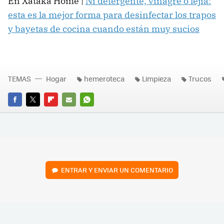
En Xataka Home |
Ni detergente, vinagre o lejía:
esta es la mejor forma para desinfectar los trapos
y bayetas de cocina cuando están muy sucios
TEMAS
Hogar
hemeroteca
Limpieza
Trucos
FACEBOOK
TWITTER
FLIPBOARD
E-
WHATSAPP
MAIL
ENTRAR Y ENVIAR UN COMENTARIO