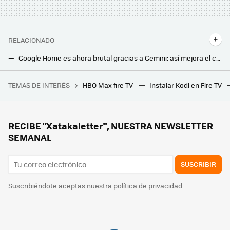
RELACIONADO
Google Home es ahora brutal gracias a Gemini: así mejora el control del hogar conectado gracias a la IA
Google Home se actualiza para olvidarse del WiFi. Así podrás controlar ahora el hogar conectado
TEMAS DE INTERÉS
HBO Max fire TV
Instalar Kodi en Fire TV
Este programador se cansó de los bots que acosaban (y saqueaban) su web. Ha terminado usando un ingenioso malware contra ellos
Alguien decidió colocar un sensor que detecta cuándo tiran de la cadena de su váter. No sabía para qué, y le han dado buenas ideas
Apagar el router por las noches está rodeado de mitos: esto es lo que recomendamos en su lugar
RECIBE "Xatakaletter", NUESTRA NEWSLETTER
SEMANAL
SUSCRIBIR
Suscribiéndote aceptas nuestra
política de privacidad