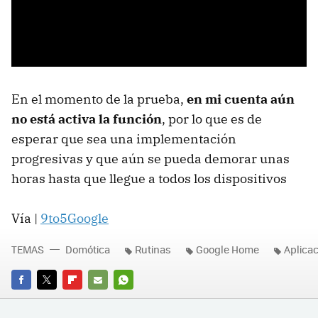
En el momento de la prueba,
en mi cuenta aún
no está activa la función
, por lo que es de
esperar que sea una implementación
progresivas y que aún se pueda demorar unas
horas hasta que llegue a todos los dispositivos
Vía |
9to5Google
TEMAS
Domótica
Rutinas
Google Home
Aplica
FACEBOOK
TWITTER
FLIPBOARD
E-
WHATSAPP