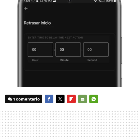
1 comentario
FACEBOOK
TWITTER
FLIPBOARD
E-
WHATSAPP
MAIL