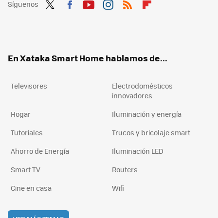
Síguenos
Twit
Fac
You
Inst
RSS
Flip
ter
ebo
tub
agr
boa
ok
e
am
rd
En Xataka Smart Home hablamos de...
Televisores
Electrodomésticos
innovadores
Hogar
Iluminación y energía
Tutoriales
Trucos y bricolaje smart
Ahorro de Energía
Iluminación LED
Smart TV
Routers
Cine en casa
Wifi