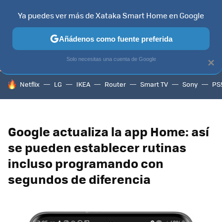
Ya puedes ver más de Xataka Smart Home en Google
TELEVISORES
CONTENIDOS SMART TV
SELECCIÓN
HOG
Añádenos como fuente preferida
Solo necesitas una cuenta de Google
×
HOY SE HABLA DE
Netflix
LG
IKEA
Router
Smart TV
Sony
PS
Google actualiza la app Home: así
se pueden establecer rutinas
incluso programando con
segundos de diferencia