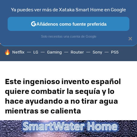
Ya puedes ver más de Xataka Smart Home en Google
TELEVISORES
CONTENIDOS SMART TV
SELECCIÓN
HOG
Añádenos como fuente preferida
Solo necesitas una cuenta de Google
×
HOY SE HABLA DE
Netflix
LG
Gaming
Router
Sony
PS5
Este ingenioso invento español
quiere combatir la sequía y lo
hace ayudando a no tirar agua
mientras se calienta