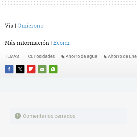
Vía |
Omicrono
Más información |
Ecoidi
TEMAS
Curiosidades
Ahorro de agua
Ahorro de Ene
FACEBOOK
TWITTER
FLIPBOARD
E-
WHATSAPP
MAIL
Comentarios cerrados