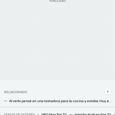
RELACIONADO
Al verlo pensé en una tostadora para la cocina y estaba muy equivocado. Este aparato destroza los a los cargadores más rápidos
El platillo que se sirve con el café tiene un propósito concreto: y no es para colocar la cuchara ni los dulces
TEMAS DE INTERÉS
HBO Max fire TV
Instalar Kodi en Fire TV