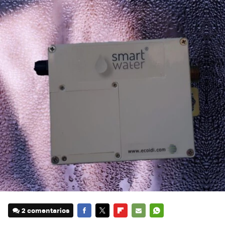
2 comentarios
FACEBOOK
TWITTER
FLIPBOARD
E-
WHATSAPP