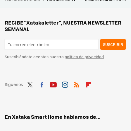
Ser streamer es el sueño de muchos, pero no es tan perfecto como parece. Mayichi se suma a los creadores de contenido que hablan sobre las exigencias del mundillo
Tener aire acondicionado sin instalación complicada es posible: tres alternativas que puedes montar tú mismo
"Hace que aumente la factura de tu aire acondicionado": expertos avisan sobre este típico error y cómo evitarlo
RECIBE "Xatakaletter", NUESTRA NEWSLETTER
SEMANAL
SUSCRIBIR
Suscribiéndote aceptas nuestra
política de privacidad
Síguenos
Twit
Fac
You
Inst
RSS
Flip
ter
ebo
tub
agr
boa
ok
e
am
rd
En Xataka Smart Home hablamos de...