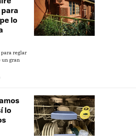
ire
 para
pe lo
a
 para reglar
e un gran
S
damos
í lo
os