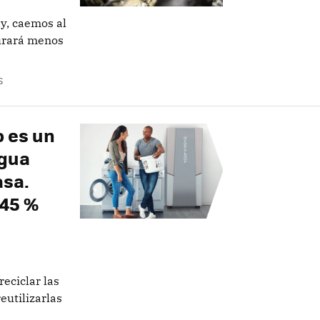
ay, caemos al
durará menos
S
o es un
agua
asa.
 45 %
eciclar las
eutilizarlas