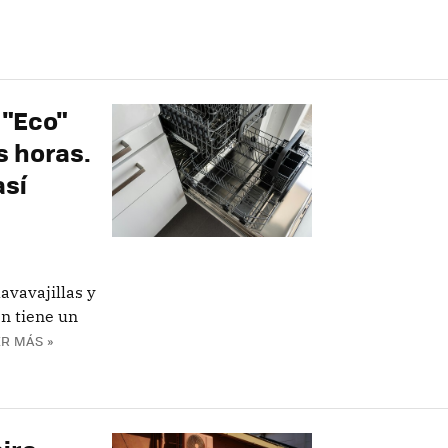
 "Eco"
es horas.
así
avavajillas y
n tiene un
R MÁS »