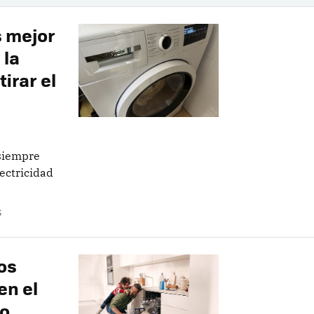
s mejor
 la
irar el
 siempre
lectricidad
S
os
en el
lo