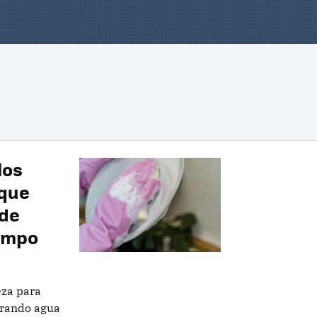
los
 que
 de
iempo
eza para
rrando agua