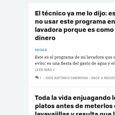
El técnico ya me lo dijo: e
no usar este programa en
lavadora porque es como t
dinero
HOGAR
Este es el programa de mi lavadora que
evito: es una fiesta del gasto de agua y e
LEER MÁS »
COMENTARIOS
1
JOSE ANTONIO CARMONA
HACE 4 MESE
Toda la vida enjuagando l
platos antes de meterlos 
lavavajillas y resulta que 