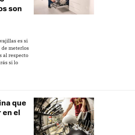
os son
ajillas es si
s de meterlos
s al respecto
ás si lo
cina que
 en el