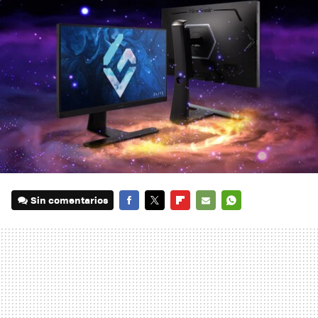
Sin comentarios
FACEBOOK
TWITTER
FLIPBOARD
E-
WHATSAPP
MAIL