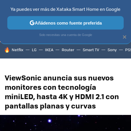
Ya puedes ver más de Xataka Smart Home en Google
TELEVISORES
CONTENIDOS SMART TV
SELECCIÓN
HOG
Añádenos como fuente preferida
Solo necesitas una cuenta de Google
×
HOY SE HABLA DE
Netflix
LG
IKEA
Router
Smart TV
Sony
PS
ViewSonic anuncia sus nuevos
monitores con tecnología
miniLED, hasta 4K y HDMI 2.1 con
pantallas planas y curvas