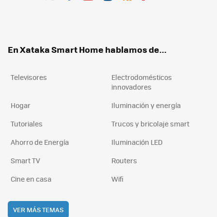
Twit
Fac
You
Inst
RSS
Flip
ter
ebo
tub
agr
boa
ok
e
am
rd
En Xataka Smart Home hablamos de...
Televisores
Electrodomésticos
innovadores
Hogar
Iluminación y energía
Tutoriales
Trucos y bricolaje smart
Ahorro de Energía
Iluminación LED
Smart TV
Routers
Cine en casa
Wifi
VER MÁS TEMAS