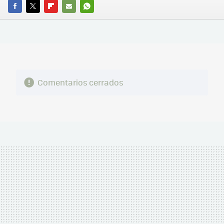
FACEBOOK
TWITTER
FLIPBOARD
E-
WHATSAPP
MAIL
Comentarios cerrados