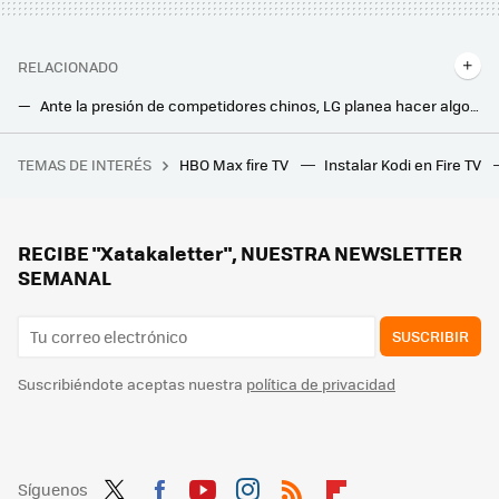
RELACIONADO
Ante la presión de competidores chinos, LG planea hacer algo poco habitual: montar un panel QD-OLED de Samsung
Quiero comprar un monitor y me pierdo con tanta sigla y especificaciones: esto es lo que significa cada etiqueta en la caja
TEMAS DE INTERÉS
HBO Max fire TV
Instalar Kodi en Fire TV
Quedan 10 días para la llegada del mayor éxito anime de todos los tiempos. Fecha, hora y plataformas para ver Guardianes de la Noche: La Fortaleza Infinita en streaming
Así puedes gastar menos en aire acondicionado si tienes ventanas correderas: los mejores trucos para sellarlas
Tu salón está estropeando el sonido de tu tele y altavoces: así puedes evitarlo sin gastar un euro
RECIBE "Xatakaletter", NUESTRA NEWSLETTER
SEMANAL
SUSCRIBIR
Suscribiéndote aceptas nuestra
política de privacidad
Síguenos