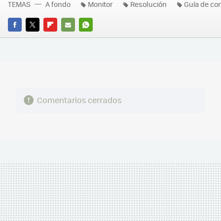
TEMAS
A fondo
Monitor
Resolución
Guía de co
FACEBOOK
TWITTER
FLIPBOARD
E-
WHATSAPP
MAIL
Comentarios cerrados