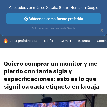
Ya puedes ver más de Xataka Smart Home en Google
MENÚ
NUEVO
Añádenos como fuente preferida
TELEVISORES
CONTENIDOS SMART TV
SELECCIÓN
HOG
Solo necesitas una cuenta de Google
×
HOY SE HABLA DE
Casa prefabricada
Netflix
Gemini
Internet
Gamin
Quiero comprar un monitor y me
pierdo con tanta sigla y
especificaciones: esto es lo que
significa cada etiqueta en la caja