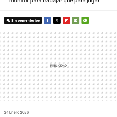
monitor para trabajar que para jugar
Sin comentarios
FACEBOOK
TWITTER
FLIPBOARD
E-
WHATSAPP
MAIL
24 Enero 2026