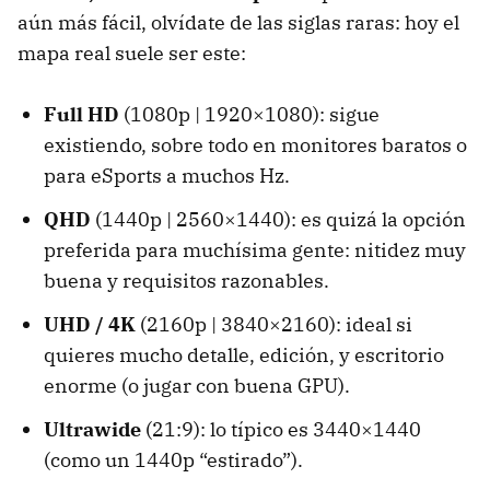
aún más fácil, olvídate de las siglas raras: hoy el
mapa real suele ser este:
Full HD
(1080p | 1920×1080): sigue
existiendo, sobre todo en monitores baratos o
para eSports a muchos Hz.
QHD
(1440p | 2560×1440): es quizá la opción
preferida para muchísima gente: nitidez muy
buena y requisitos razonables.
UHD
/ 4K
(2160p | 3840×2160): ideal si
quieres mucho detalle, edición, y escritorio
enorme (o jugar con buena GPU).
Ultrawide
(21:9): lo típico es 3440×1440
(como un 1440p “estirado”).