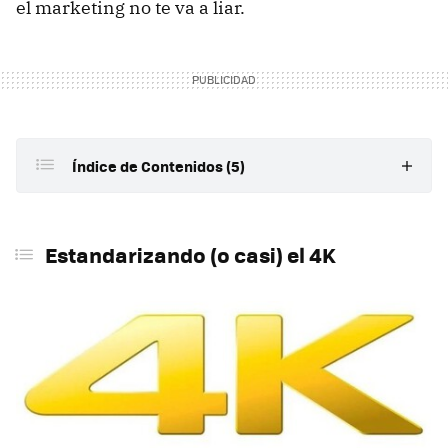
el marketing no te va a liar.
Índice de Contenidos (5)
Estandarizando (o casi) el 4K
Estandarizando (o casi) el 4K
Tamaño y resolución
Tecnología del panel
Hercios: cuantos necesitas
Conexiones