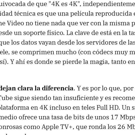
uivocada de que "4K es 4K", independientemen
lidad técnica es que una película reproducida e
e Video no tiene nada que ver con la misma p
de un soporte físico. La clave de está en la ta
 que los datos vayan desde los servidores de l
 tele, se comprimen mucho (con códecs muy 
 sí). Y ahí es donde se pierde la magia, tanto 
ejan clara la diferencia
. Y es por lo que, por
ube sigue siendo tan insuficiente y es recom
plataforma en 4K incluso en teles Full HD. Un s
edio ofrece una tasa de bits de unos 17 Mbp
onrosas como Apple TV+, que ronda los 26 M