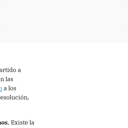
artido a
n las
o
a los
resolución,
mos
. Existe la