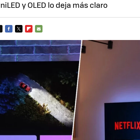
niLED y OLED lo deja más claro
FACEBOOK
TWITTER
FLIPBOARD
E-
MAIL