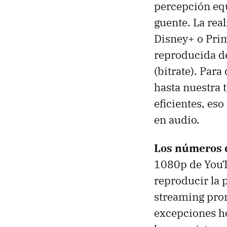
percepción eq
guente. La rea
Disney+ o Prim
reproducida des
(bitrate). Para
hasta nuestra
eficientes, eso
en audio.
Los números d
1080p de YouT
reproducir la 
streaming prom
excepciones h