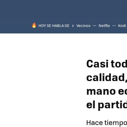
HOY SE HABLA DE
Vecinos
Netflix
Kodi
Casi to
calidad,
mano ec
el parti
Hace tiempo 