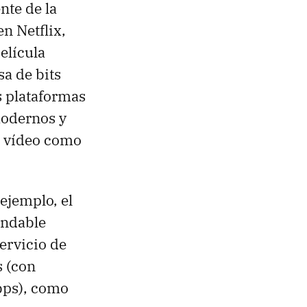
te de la
n Netflix,
elícula
sa de bits
as plataformas
modernos y
en vídeo como
 ejemplo, el
endable
ervicio de
s (con
bps), como