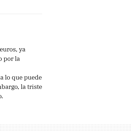
euros, ya
o por la
 a lo que puede
argo, la triste
o.