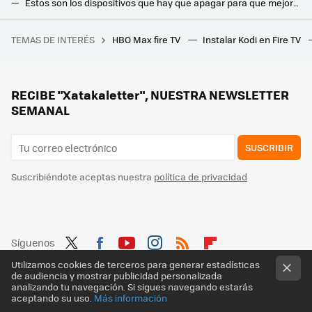
Estos son los dispositivos que hay que apagar para que mejore el WiFi en casa
He probado los trucos más locos para mejorar la WiFi de casa: estos son los que me han funcionado y los que no
TEMAS DE INTERÉS
HBO Max fire TV
Instalar Kodi en Fire TV
Que tu novia te deje es una cosa. Que te enteres por un mensaje generado por IA es otra muy distinta
Poca gente se acuerda de este sencillo truco que puede reducir el consumo de tus bombillas hasta un 30%
Si sigues limpiando tu casa con una fregona sucia, estos cuatro pasos te ayudarán a mantenerla limpia
RECIBE "Xatakaletter", NUESTRA NEWSLETTER
SEMANAL
SUSCRIBIR
Suscribiéndote aceptas nuestra
política de privacidad
Síguenos
Twit
Fac
You
Inst
RSS
Flip
Utilizamos cookies de terceros para generar estadísticas
de audiencia y mostrar publicidad personalizada
ter
ebo
tub
agr
boa
analizando tu navegación. Si sigues navegando estarás
aceptando su uso.
Más información
ok
e
am
rd