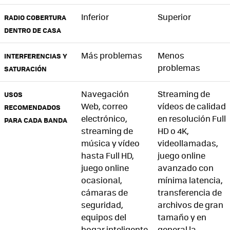
Inferior
Superior
RADIO COBERTURA
DENTRO DE CASA
Más problemas
Menos
INTERFERENCIAS Y
problemas
SATURACIÓN
Navegación
Streaming de
USOS
Web, correo
vídeos de calidad
RECOMENDADOS
electrónico,
en resolución Full
PARA CADA BANDA
streaming de
HD o 4K,
música y vídeo
videollamadas,
hasta Full HD,
juego online
juego online
avanzado con
ocasional,
mínima latencia,
cámaras de
transferencia de
seguridad,
archivos de gran
equipos del
tamaño y en
hogar inteligente
general la