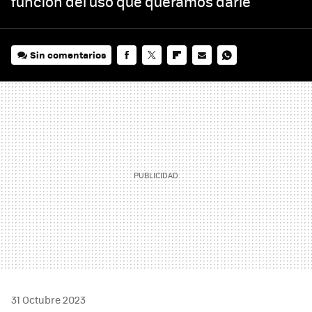
función del uso que queramos darle
Sin comentarios
FACEBOOK
TWITTER
FLIPBOARD
E-
WHATSAPP
MAIL
31 Octubre 2023