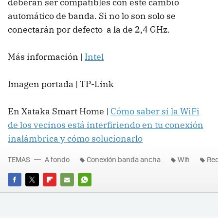
deberán ser compatibles con este cambio
automático de banda. Si no lo son solo se
conectarán por defecto a la de 2,4 GHz.
Más información |
Intel
Imagen portada | TP-Link
En Xataka Smart Home |
Cómo saber si la WiFi
de los vecinos está interfiriendo en tu conexión
inalámbrica y cómo solucionarlo
TEMAS
A fondo
Conexión banda ancha
Wifi
Re
FACEBOOK
TWITTER
FLIPBOARD
E-
WHATSAPP
MAIL