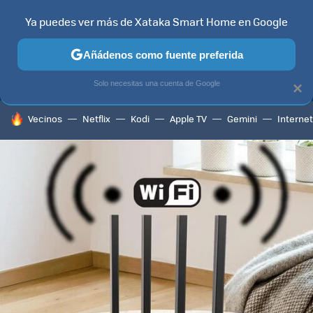
Ya puedes ver más de Xataka Smart Home en Google
MENÚ
NUEVO
Añádenos como fuente preferida
TELEVISORES
CONTENIDOS SMART TV
SELECCIÓN
HOG
Solo necesitas una cuenta de Google
×
HOY SE HABLA DE
Vecinos
Netflix
Kodi
Apple TV
Gemini
Internet