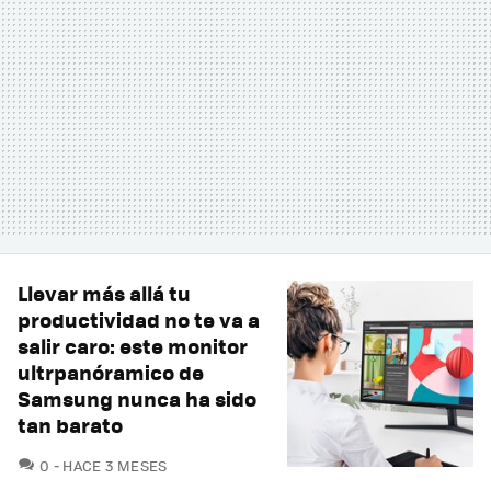
Llevar más allá tu
productividad no te va a
salir caro: este monitor
ultrpanóramico de
Samsung nunca ha sido
tan barato
COMENTARIOS
0
HACE 3 MESES