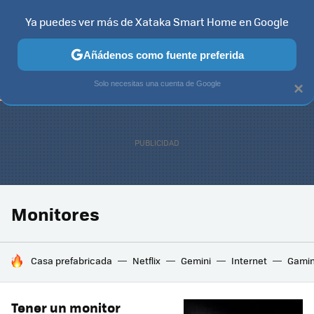
Ya puedes ver más de Xataka Smart Home en Google
TELEVISORES
CONTENIDOS SMART TV
SELECCIÓN
HOG
Añádenos como fuente preferida
Solo necesitas una cuenta de Google
×
Monitores
HOY SE HABLA DE
Casa prefabricada
Netflix
Gemini
Internet
Gami
Tener un monitor