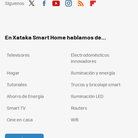
Síguenos
Twit
Fac
You
Inst
RSS
Flip
ter
ebo
tub
agr
boa
ok
e
am
rd
En Xataka Smart Home hablamos de...
Televisores
Electrodomésticos
innovadores
Hogar
Iluminación y energía
Tutoriales
Trucos y bricolaje smart
Ahorro de Energía
Iluminación LED
Smart TV
Routers
Cine en casa
Wifi