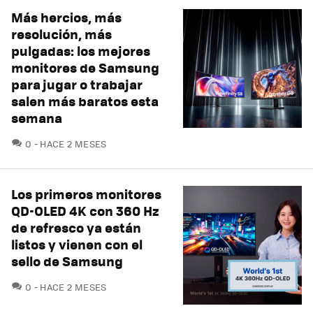
Más hercios, más
resolución, más
pulgadas: los mejores
monitores de Samsung
para jugar o trabajar
salen más baratos esta
semana
COMENTARIOS
0
HACE 2 MESES
Los primeros monitores
QD-OLED 4K con 360 Hz
de refresco ya están
listos y vienen con el
sello de Samsung
COMENTARIOS
0
HACE 2 MESES