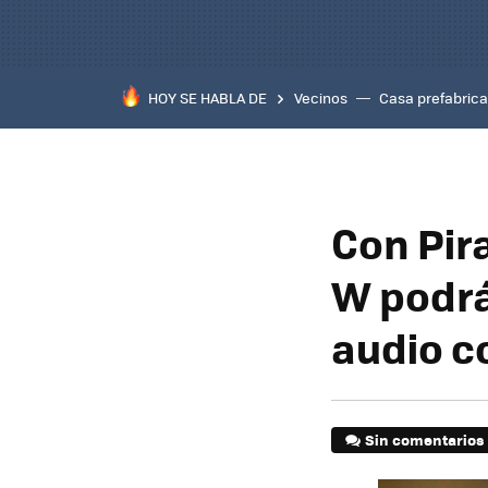
HOY SE HABLA DE
Vecinos
Casa prefabric
Con Pira
W podrá
audio c
Sin comentarios