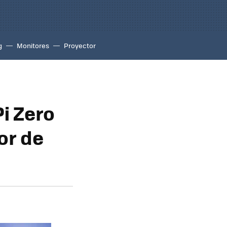
g
Monitores
Proyector
Pi Zero
or de