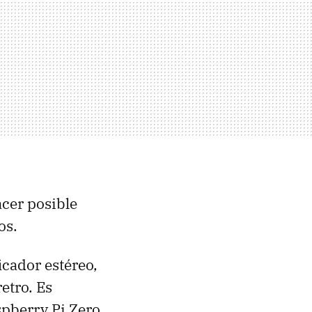
acer posible
os.
cador estéreo,
etro. Es
pberry Pi Zero