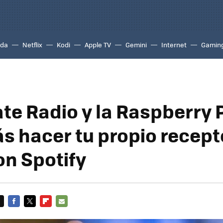
ada
Netflix
Kodi
Apple TV
Gemini
Internet
Gamin
te Radio y la Raspberry 
s hacer tu propio recept
on Spotify
FACEBOOK
TWITTER
FLIPBOARD
E-