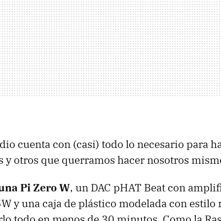
adio cuenta con (casi) todo lo necesario para h
s y otros que querramos hacer nosotros mism
 una Pi Zero W
, un DAC pHAT Beat con amplifi
5W y una caja de plástico modelada con estilo r
rlo todo en menos de 30 minutos. Como la Ras