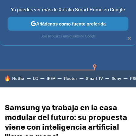
Ya puedes ver más de Xataka Smart Home en Google
Añádenos como fuente preferida
SAMSUNG SMART TV
TIZEN
SAMSUNG
Solo necesitas una cuenta de Google
×
HOY SE HABLA DE
Netflix
LG
IKEA
Router
Smart TV
Sony
PS
Samsung ya trabaja en la casa
modular del futuro: su propuesta
viene con inteligencia artificial