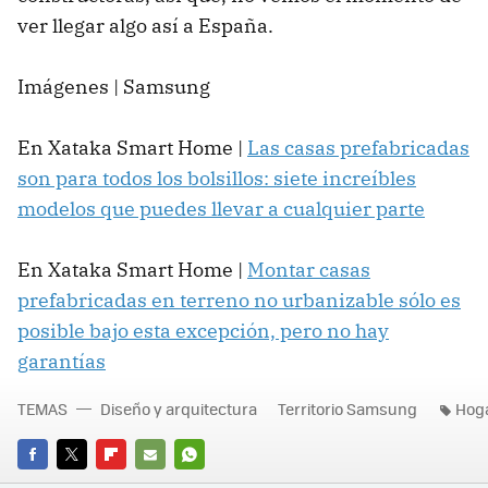
ver llegar algo así a España.
Imágenes | Samsung
En Xataka Smart Home |
Las casas prefabricadas
son para todos los bolsillos: siete increíbles
modelos que puedes llevar a cualquier parte
En Xataka Smart Home |
Montar casas
prefabricadas en terreno no urbanizable sólo es
posible bajo esta excepción, pero no hay
garantías
TEMAS
Diseño y arquitectura
Territorio Samsung
Hog
FACEBOOK
TWITTER
FLIPBOARD
E-
WHATSAPP