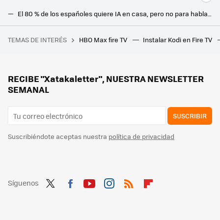
El 80 % de los españoles quiere IA en casa, pero no para hablar con ella: busca algo mucho más práctico
La cinta métrica ayuda mucho para saber qué tele comprar: en un principio, incluso más que cualquier ficha técnica
TEMAS DE INTERÉS
HBO Max fire TV
Instalar Kodi en Fire TV
Sony por fin confirma los precios regionales en PlayStation Store para Latinoamérica, pero los jugadores mexicanos están decepcionados
Samsung The Freestyle+, el proyector portable de Samsung comienza a llegar al mercado. Ya conocemos por donde irá su precio
Cerrar ventanas y persianas parecía la defensa perfecta contra el polvo en verano. El aire caliente le da la vuelta a esa lógica
RECIBE "Xatakaletter", NUESTRA NEWSLETTER
SEMANAL
SUSCRIBIR
Suscribiéndote aceptas nuestra
política de privacidad
Síguenos
Twit
Fac
You
Inst
RSS
Flip
ter
ebo
tub
agr
boa