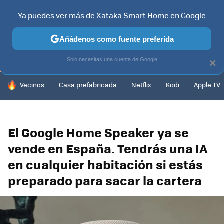
Ya puedes ver más de Xataka Smart Home en Google
TELEVISORES
CONTENIDOS SMART TV
SELECCIÓN
HOG
Añádenos como fuente preferida
Solo necesitas una cuenta de Google
×
HOY SE HABLA DE
Vecinos
Casa prefabricada
Netflix
Kodi
Apple TV
El Google Home Speaker ya se
vende en España. Tendrás una IA
en cualquier habitación si estás
preparado para sacar la cartera