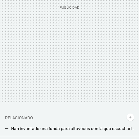
RELACIONADO
Han inventado una funda para altavoces con la que escucharlos a todo volumen sin molestar: dirige el sonido hacia un único punto
No son tus oídos, el mismo auricular puede sonar completamente diferente si usas Bluetooth o si lo conectas por cable