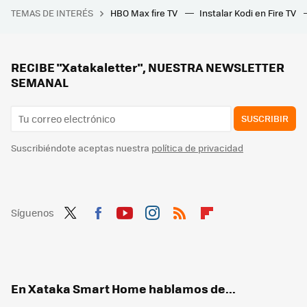
TEMAS DE INTERÉS
HBO Max fire TV
Instalar Kodi en Fire TV
Entre 'Braveheart' y 'Gladiator'. Andrew Garfield presenta el extraordinario tráiler de su nueva película a las órdenes de Paul Greengrass
Tener equipos HiFi y altavoces caros no te garantiza un buen sonido. AudioBro quiere ser tu asistente acústico para que puedas conseguirlo
Cómo saber si Alexa, Siri o Google te están escuchando en tus altavoces mirando solo una luz
RECIBE "Xatakaletter", NUESTRA NEWSLETTER
SEMANAL
SUSCRIBIR
Suscribiéndote aceptas nuestra
política de privacidad
Síguenos
Twit
Fac
You
Inst
RSS
Flip
ter
ebo
tub
agr
boa
ok
e
am
rd
En Xataka Smart Home hablamos de...