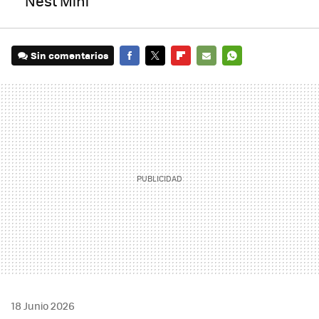
Nest Mini
Sin comentarios
FACEBOOK
TWITTER
FLIPBOARD
E-
WHATSAPP
MAIL
18 Junio 2026