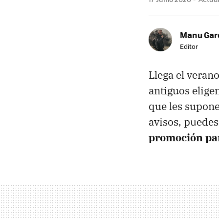
Manu Garc
Editor
Llega el veran
antiguos elige
que les supone
avisos, puedes
promoción par