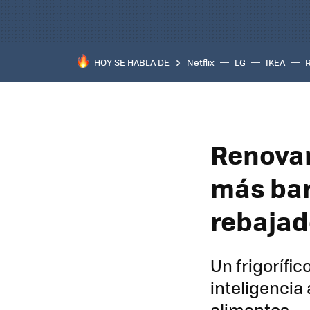
HOY SE HABLA DE
Netflix
LG
IKEA
Renovar 
más bar
rebajad
Un frigorífic
inteligencia 
alimentos