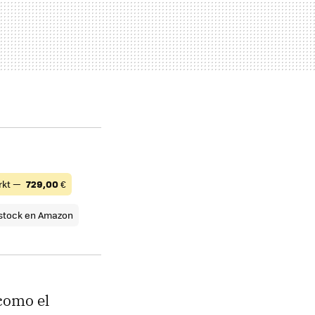
rkt —
729,00
€
 stock en Amazon
como el