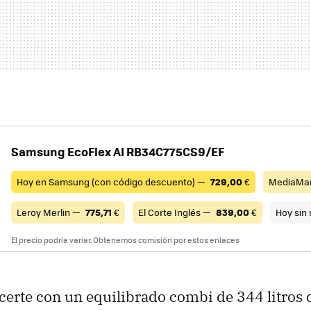
Samsung EcoFlex AI RB34C775CS9/EF
Hoy en Samsung (con código descuento) —
729,00
€
MediaMa
Leroy Merlin —
775,71
€
El Corte Inglés —
839,00
€
Hoy sin
El precio podría variar. Obtenemos comisión por estos enlaces
certe con un equilibrado combi de 344 litros 