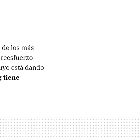
s de los más
breesfuerzo
tuyo está dando
 tiene