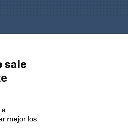
o sale
te
 e
ar mejor los