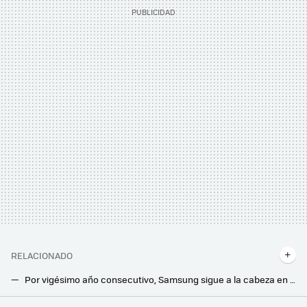
RELACIONADO
Por vigésimo año consecutivo, Samsung sigue a la cabeza en ventas de televisores. Incluso cuando el mercado no acompaña
Desde que he descubierto esta función secreta del mando de mi tele Samsung, navegar por los canales me resulta mucho más fácil