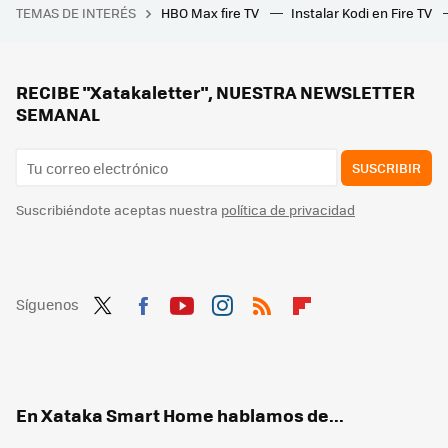
TEMAS DE INTERÉS
HBO Max fire TV
Instalar Kodi en Fire TV
Este chiste de 'Los Simpson' que no entendí jamás esconde una increíble historia sobre la mayor decepción televisiva de la historia: el tesoro de Al Capone
El Modo Ambiente de los televisores Samsung tiene los días contados: el aviso ha llegado a través del móvil
Chollazo: ya puedes tener un Mini LED de Samsung de 55 pulgadas y de este mismo año por 400 euros
RECIBE "Xatakaletter", NUESTRA NEWSLETTER
SEMANAL
SUSCRIBIR
Suscribiéndote aceptas nuestra
política de privacidad
Síguenos
Twit
Fac
You
Inst
RSS
Flip
ter
ebo
tub
agr
boa
ok
e
am
rd
En Xataka Smart Home hablamos de...