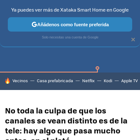
Ya puedes ver más de Xataka Smart Home en Google
Añádenos como fuente preferida
SAMSUNG SMART TV
TIZEN
SAMSUNG
Solo necesitas una cuenta de Google
×
HOY SE HABLA DE
Vecinos
Casa prefabricada
Netflix
Kodi
Apple TV
No toda la culpa de que los
canales se vean distinto es de la
tele: hay algo que pasa mucho