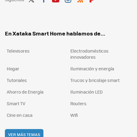
Twit
Fac
You
Inst
RSS
Flip
ter
ebo
tub
agr
boa
ok
e
am
rd
En Xataka Smart Home hablamos de...
Televisores
Electrodomésticos
innovadores
Hogar
Iluminación y energía
Tutoriales
Trucos y bricolaje smart
Ahorro de Energía
Iluminación LED
Smart TV
Routers
Cine en casa
Wifi
VER MÁS TEMAS