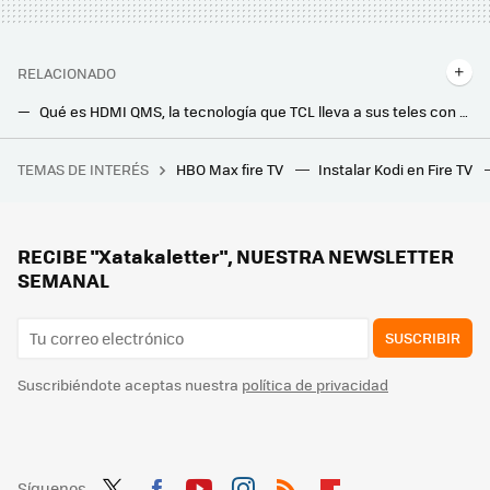
RELACIONADO
Qué es HDMI QMS, la tecnología que TCL lleva a sus teles con Google TV, cómo Samsung y LG, al mismo tiempo que Android 14
Sony mete la tijera en su teles más modernas y caras: en unos días los canales de la TDT se verán peor
TEMAS DE INTERÉS
HBO Max fire TV
Instalar Kodi en Fire TV
En Veracruz crearon el juego con uno de los pixel art más bellos hechos en México: su dificultad recuerda a la vieja escuela, y lo encuentras en Steam
Los nuevos proyectores láser portátiles de XGIMI quieren que puedas montarte una pantalla gigante en cualquier parte de la casa
Se acabó el grito del vecino cantando el gol antes de verlo en mi tele: así veré a España sin el temido retraso de emisión
RECIBE "Xatakaletter", NUESTRA NEWSLETTER
SEMANAL
SUSCRIBIR
Suscribiéndote aceptas nuestra
política de privacidad
Síguenos