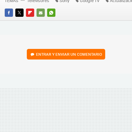
TEMAS
Televisores
Sony
Google TV
Actualizac
FACEBOOK
TWITTER
FLIPBOARD
E-
WHATSAPP
MAIL
ENTRAR Y ENVIAR UN COMENTARIO