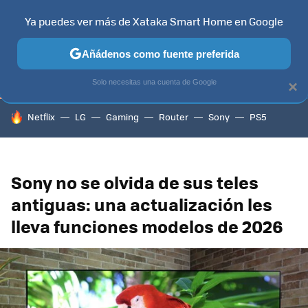
Ya puedes ver más de Xataka Smart Home en Google
TELEVISORES
CONTENIDOS SMART TV
SELECCIÓN
HOG
Añádenos como fuente preferida
Solo necesitas una cuenta de Google
×
HOY SE HABLA DE
Netflix
LG
Gaming
Router
Sony
PS5
Sony no se olvida de sus teles
antiguas: una actualización les
lleva funciones modelos de 2026