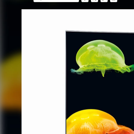
FACEBOOK
TWITTER
FLIPBOARD
E-
MAIL