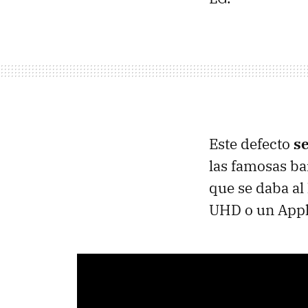
Este defecto
s
las famosas b
que se daba al
UHD o un Appl