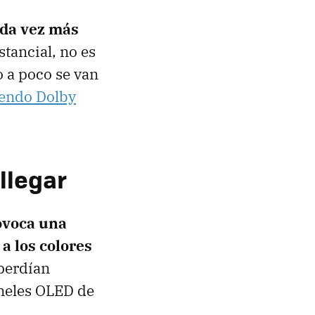
ada vez más
tancial, no es
 a poco se van
iendo Dolby
llegar
ovoca una
 a los colores
 perdían
aneles OLED de