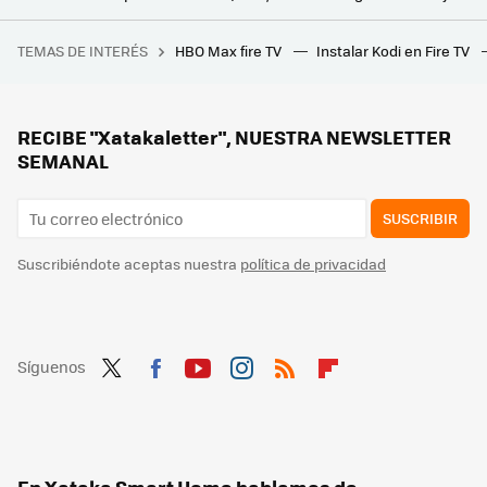
Los OLED 2026 de LG ya se venden en España con hasta 400 euros de descuento: así quedan todos los precios
TEMAS DE INTERÉS
HBO Max fire TV
Instalar Kodi en Fire TV
"Máximas de +45 ºC e incluso otros valores que no me atrevo a mencionar": los expertos ya temen una ola de calor extraordinaria la semana que viene
Se acabó el grito del vecino cantando el gol antes de verlo en mi tele: así veré a España sin el temido retraso de emisión
Antes de comprar una tele gigante para el salón, hay dos cosas que conviene mirar: tus ojos y la factura de la luz
RECIBE "Xatakaletter", NUESTRA NEWSLETTER
SEMANAL
SUSCRIBIR
Suscribiéndote aceptas nuestra
política de privacidad
Síguenos
Twit
Fac
You
Inst
RSS
Flip
ter
ebo
tub
agr
boa
ok
e
am
rd