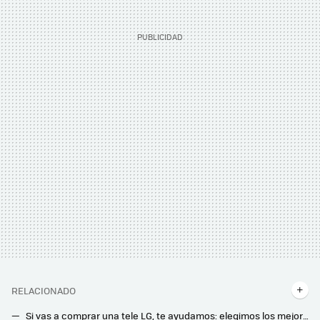
RELACIONADO
Si vas a comprar una tele LG, te ayudamos: elegimos los mejores modelos según los vas a usar (y no siempre es la más cara)