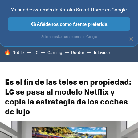
Ya puedes ver más de Xataka Smart Home en Google
TELEVISORES
CONTENIDOS SMART TV
SELECCIÓN
HOG
Añádenos como fuente preferida
Solo necesitas una cuenta de Google
×
HOY SE HABLA DE
Netflix
LG
Gaming
Router
Televisor
Es el fin de las teles en propiedad:
LG se pasa al modelo Netflix y
copia la estrategia de los coches
de lujo