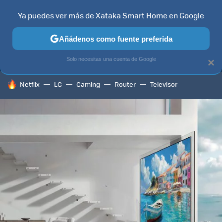
Ya puedes ver más de Xataka Smart Home en Google
MENÚ
NUEVO
Añádenos como fuente preferida
TELEVISORES
CONTENIDOS SMART TV
SELECCIÓN
HOG
Solo necesitas una cuenta de Google
×
HOY SE HABLA DE
Netflix
LG
Gaming
Router
Televisor