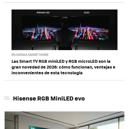
Hisense RGB MiniLED evo
TCL X11L
LG OLED evo W6
Samsung Micro RGB R95H
LG Micro RGB evo
EN XATAKA SMART HOME
Hisense RGBY MicroLED
Las Smart TV RGB miniLED y RGB microLED son la
gran novedad de 2026: cómo funcionan, ventajas e
inconvenientes de esta tecnología
Hisense RGB MiniLED evo