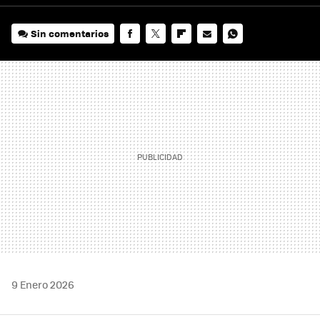
Sin comentarios
FACEBOOK
TWITTER
FLIPBOARD
E-
WHATSAPP
MAIL
9 Enero 2026