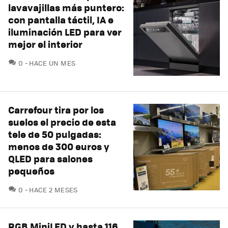
lavavajillas más puntero:
con pantalla táctil, IA e
iluminación LED para ver
mejor el interior
COMENTARIOS
0
HACE UN MES
Carrefour tira por los
suelos el precio de esta
tele de 50 pulgadas:
menos de 300 euros y
QLED para salones
pequeños
COMENTARIOS
0
HACE 2 MESES
RGB MiniLED y hasta 116