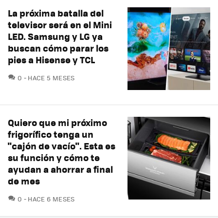
La próxima batalla del
televisor será en el Mini
LED. Samsung y LG ya
buscan cómo parar los
pies a Hisense y TCL
COMENTARIOS
0
HACE 5 MESES
Quiero que mi próximo
frigorífico tenga un
"cajón de vacío". Esta es
su función y cómo te
ayudan a ahorrar a final
de mes
COMENTARIOS
0
HACE 6 MESES