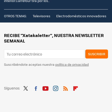
interior.Carrefour tira por los..
OTROS TEMAS:
Televisores
Electrodomésticos innovadores
RECIBE "Xatakaletter", NUESTRA NEWSLETTER
SEMANAL
SUSCRIBIR
Suscribiéndote aceptas nuestra
política de privacidad
Síguenos
Twit
Fac
You
Inst
RSS
Flip
ter
ebo
tub
agr
boa
ok
e
am
rd