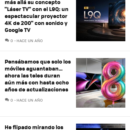
más allá su concepto
"Láser TV" con el L9Q: un
espectacular proyector
4K de 200" con sonido y
Google TV
COMENTARIOS
0
HACE UN AÑO
Pensábamos que solo los
móviles aguantaban…
ahora las teles duran
aún más con hasta ocho
años de actualizaciones
COMENTARIOS
0
HACE UN AÑO
He flipado mirando los