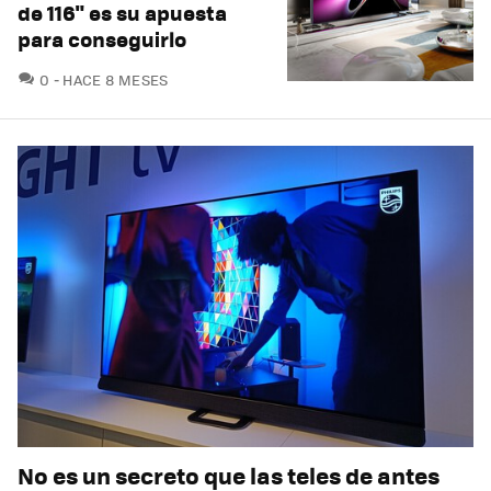
de 116" es su apuesta
para conseguirlo
COMENTARIOS
0
HACE 8 MESES
No es un secreto que las teles de antes