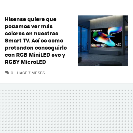
Hisense quiere que
podamos ver más
colores en nuestras
Smart TV. Así es como
pretenden conseguirlo
con RGB MiniLED evo y
RGBY MicroLED
COMENTARIOS
0
HACE 7 MESES