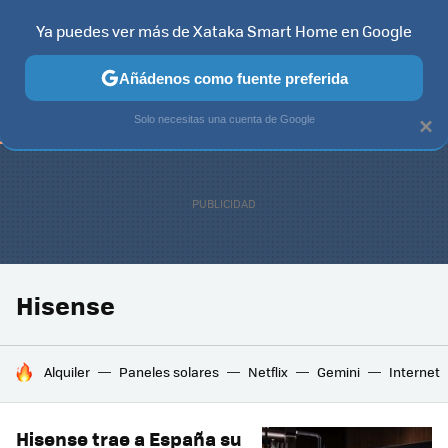
Ya puedes ver más de Xataka Smart Home en Google
TELEVISORES
CONTENIDOS SMART TV
SELECCIÓN
HOG
Añádenos como fuente preferida
Solo necesitas una cuenta de Google
×
Hisense
HOY SE HABLA DE
Alquiler
Paneles solares
Netflix
Gemini
Internet
Hisense trae a España su