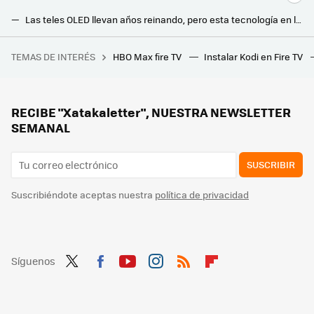
Las teles OLED llevan años reinando, pero esta tecnología en los MiniLED pretende cambiarlo todo: así funciona el RGB LED de Sony
Philips da la bienvenida a su nueva línea de televisores OLED y LCD para 2025: hasta 3.700 nits de brillo y nuevo sistema Ambilight
TEMAS DE INTERÉS
HBO Max fire TV
Instalar Kodi en Fire TV
La propietaria de esta cocina no soportaba la encimera de granito ni la falta de almacenamiento: la solución, una sorprendente reforma sin obras por menos de 100 euros
Pensábamos que solo los móviles aguantaban… ahora las teles duran aún más con hasta ocho años de actualizaciones
Desde hoy puedes ver gratis este nuevo canal de RTVE Play: te contamos todo
RECIBE "Xatakaletter", NUESTRA NEWSLETTER
SEMANAL
SUSCRIBIR
Suscribiéndote aceptas nuestra
política de privacidad
Síguenos
Twit
Fac
You
Inst
RSS
Flip
ter
ebo
tub
agr
boa