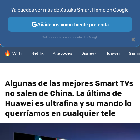
Ya puedes ver más de Xataka Smart Home en Google
TELEVISORES
CONTENIDOS SMART TV
SELECCIÓN
HOG
Añádenos como fuente preferida
Solo necesitas una cuenta de Google
×
HOY SE HABLA DE
Wi-Fi
Netflix
Altavoces
Disney+
Huawei
Gami
Algunas de las mejores Smart TVs
no salen de China. La última de
Huawei es ultrafina y su mando lo
querríamos en cualquier tele