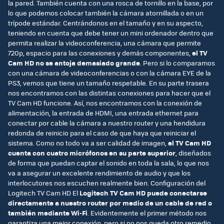
la pared. También cuenta con una rosca de tornillo en la base, por
lo que podemos colocar también la cámara atornillada o en un
trípode estándar. Centrándonos en el tamaño y en su aspecto,
teniendo en cuenta que debe tener un mini ordenador dentro que
permita realizar la videoconferencia, una cámara que permite
720p, espacio para las conexiones y demás componentes,
el TV
Cam HD no se antoja demasiado grande
. Pero si lo comparamos
con una cámara de videoconferencias o con la cámara EYE de la
PS3, vemos que tiene un tamaño respetable. En su parte trasera
nos encontramos con las distintas conexiones para hacer que el
TV Cam HD funcione. Así, nos encontramos con la conexión de
alimentación, la entrada de HDMI, una entrada ethernet para
conectar por cable la cámara a nuestro router y una hendidura
redonda de reinicio para el caso de que haya que reiniciar el
sistema. Como no todo va a ser calidad de imagen,
el TV Cam HD
cuenta con cuatro micrófonos en su parte superior
, diseñados
de forma que puedan captar el sonido en toda la sala, lo que nos
va a asegurar un excelente rendimiento de audio y que los
interlocutores nos escuchen realmente bien. Configuración del
Logitech TV Cam HD El
Logitech TV Cam HD puede conectarse
directamente a nuestro router por medio de un cable de red o
también mediante Wi-Fi
. Evidentemente el primer método nos
garantiza una mejor conexión, pero si no nos queda otro remedio