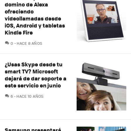
domino de Alexa
ofreciendo
videollamadas desde
iOS, Android y tabletas
Kindle Fire
COMENTARIOS
0
HACE 8 AÑOS
¿Usas Skype desde tu
smart TV? Microsoft
dejará de dar soporte a
este servicio en junio
COMENTARIOS
6
HACE 10 AÑOS
Samsung presentará