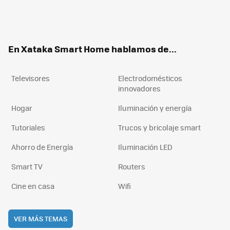
Twit
Fac
You
Inst
RSS
Flip
ter
ebo
tub
agr
boa
ok
e
am
rd
En Xataka Smart Home hablamos de...
Televisores
Electrodomésticos
innovadores
Hogar
Iluminación y energía
Tutoriales
Trucos y bricolaje smart
Ahorro de Energía
Iluminación LED
Smart TV
Routers
Cine en casa
Wifi
VER MÁS TEMAS