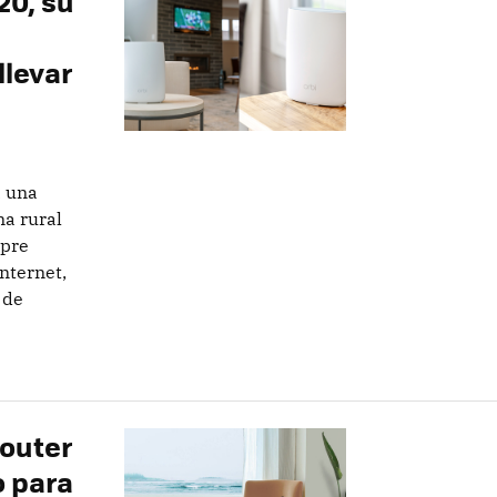
20, su
llevar
a una
a rural
mpre
nternet,
 de
router
 para