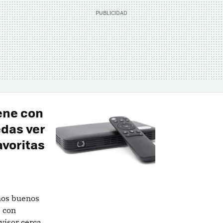
iene con
das ver
avoritas
nos buenos
 con
visor cerca,