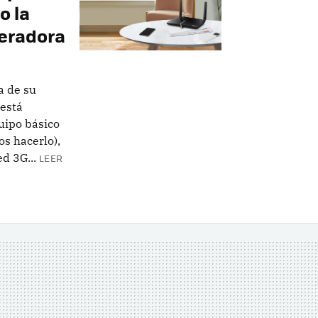
o la
peradora
a de su
está
quipo básico
s hacerlo),
d 3G...
LEER