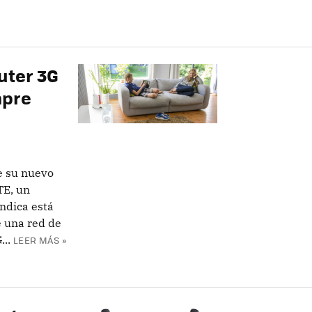
uter 3G
mpre
e su nuevo
TE, un
ndica está
 una red de
..
LEER MÁS »