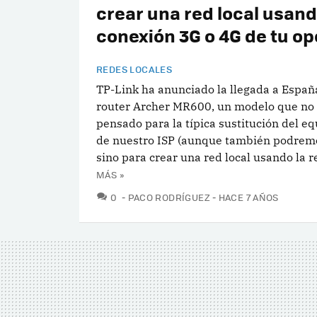
crear una red local usand
conexión 3G o 4G de tu o
REDES LOCALES
TP-Link ha anunciado la llegada a Españ
router Archer MR600, un modelo que no 
pensado para la típica sustitución del e
de nuestro ISP (aunque también podremo
sino para crear una red local usando la re
MÁS »
COMENTARIOS
0
PACO RODRÍGUEZ
HACE 7 AÑOS