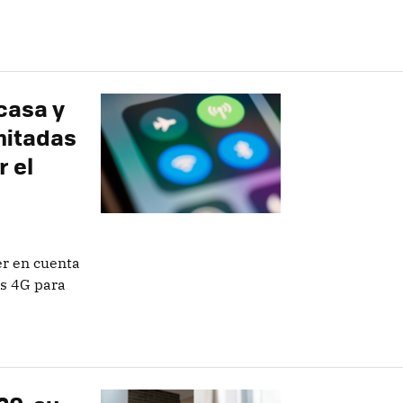
casa y
imitadas
r el
r en cuenta
os 4G para