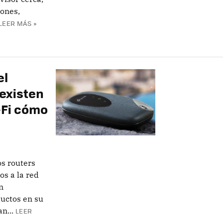
ones,
LEER MÁS »
el
 existen
-Fi cómo
s routers
os a la red
n
ductos en su
n...
LEER