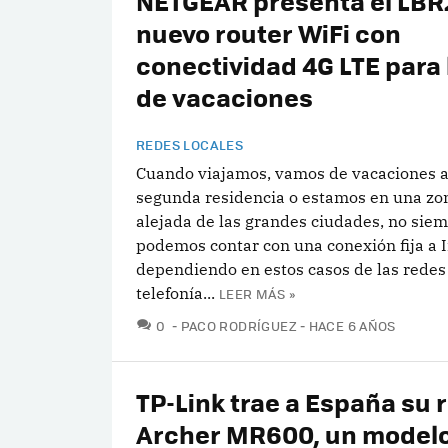
NETGEAR presenta el LBR
nuevo router WiFi con
conectividad 4G LTE para 
de vacaciones
REDES LOCALES
Cuando viajamos, vamos de vacaciones 
segunda residencia o estamos en una zon
alejada de las grandes ciudades, no sie
podemos contar con una conexión fija a I
dependiendo en estos casos de las redes
telefonía...
LEER MÁS »
COMENTARIOS
0
PACO RODRÍGUEZ
HACE 6 AÑOS
TP-Link trae a España su 
Archer MR600, un modelo