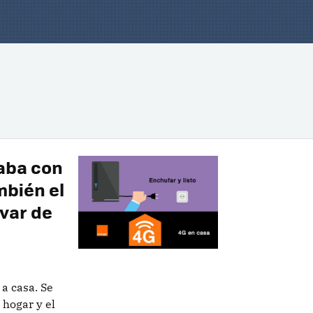
aba con
mbién el
evar de
 a casa. Se
 hogar y el