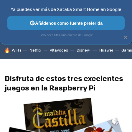
Ya puedes ver más de Xataka Smart Home en Google
MENÚ
NUEVO
Añádenos como fuente preferida
TELEVISORES
CONTENIDOS SMART TV
SELECCIÓN
HOG
Solo necesitas una cuenta de Google
×
HOY SE HABLA DE
Wi-Fi
Netflix
Altavoces
Disney+
Huawei
Gami
Disfruta de estos tres excelentes
juegos en la Raspberry Pi