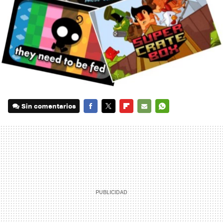
Sin comentarios
FACEBOOK
TWITTER
FLIPBOARD
E-
WHATSAPP
MAIL