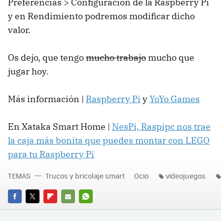
Preferencias > Configuración de la Raspberry Pi
y en Rendimiento podremos modificar dicho
valor.
Os dejo, que tengo
mucho trabajo
mucho que
jugar hoy.
Más información |
Raspberry Pi
y
YoYo Games
En Xataka Smart Home |
NesPi, Raspipc nos trae
la caja más bonita que puedes montar con LEGO
para tu Raspberry Pi
TEMAS
Trucos y bricolaje smart
Ocio
videojuegos
FACEBOOK
TWITTER
FLIPBOARD
E-
WHATSAPP