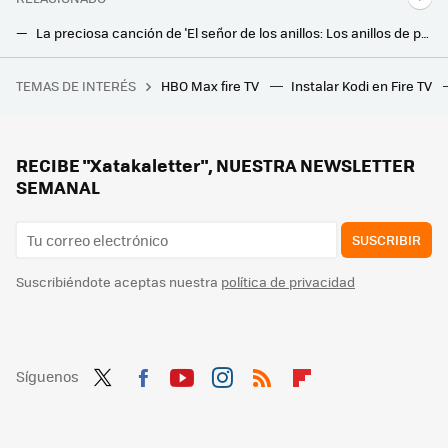
La preciosa canción de 'El señor de los anillos: Los anillos de poder' que todos quieren imitar: estas son las mejores versiones
Este ingenioso invento es esencial para proteger tus persianas ante robos cuando no estás en casa: baratísimo y sin instalación
TEMAS DE INTERÉS
HBO Max fire TV
Instalar Kodi en Fire TV
Hoy en TV, una de las mejores películas de thriller psicológico de Alfred Hitchcock que batió varios récords de taquilla
RECIBE "Xatakaletter", NUESTRA NEWSLETTER
SEMANAL
SUSCRIBIR
Suscribiéndote aceptas nuestra
política de privacidad
Síguenos
Twit
Fac
You
Inst
RSS
Flip
ter
ebo
tub
agr
boa