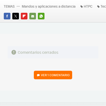
TEMAS
Mandos y aplicaciones a distancia
HTPC
Tec
FACEBOOK
TWITTER
FLIPBOARD
E-
WHATSAPP
MAIL
Comentarios cerrados
VER
1 COMENTARIO