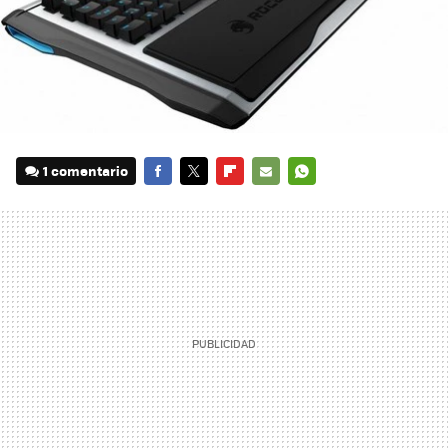
1 comentario
FACEBOOK
TWITTER
FLIPBOARD
E-
WHATSAPP
MAIL