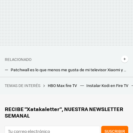
RELACIONADO
Patchwall es lo que menos me gusta de mi televisor Xiaomi y ahora uso el launcher de Android TV por defecto: así se hace
Esta impresionante tele OLED de LG con HDMI 2.1 tira su precio por los suelos en Amazon con una rebaja de casi 500 euros
TEMAS DE INTERÉS
HBO Max fire TV
Instalar Kodi en Fire TV
El puerto USB-C es una de las piezas más delicadas de nuestro móvil. Así hay que cuidarlo para que no se rompa
RECIBE "Xatakaletter", NUESTRA NEWSLETTER
SEMANAL
SUSCRIBIR