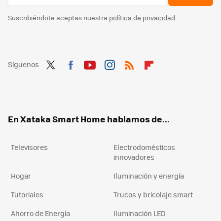
Suscribiéndote aceptas nuestra
política de privacidad
Síguenos
Twit
Fac
You
Inst
RSS
Flip
ter
ebo
tub
agr
boa
ok
e
am
rd
En Xataka Smart Home hablamos de...
Televisores
Electrodomésticos
innovadores
Hogar
Iluminación y energía
Tutoriales
Trucos y bricolaje smart
Ahorro de Energía
Iluminación LED