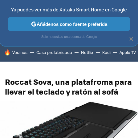
Ya puedes ver más de Xataka Smart Home en Google
TELEVISORES
CONTENIDOS SMART TV
SELECCIÓN
HOG
Añádenos como fuente preferida
Solo necesitas una cuenta de Google
×
HOY SE HABLA DE
Vecinos
Casa prefabricada
Netflix
Kodi
Apple TV
Roccat Sova, una platafroma para
llevar el teclado y ratón al sofá