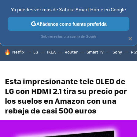
Ya puedes ver más de Xataka Smart Home en Google
TELEVISORES
CONTENIDOS SMART TV
SELECCIÓN
HOG
Añádenos como fuente preferida
Solo necesitas una cuenta de Google
×
HOY SE HABLA DE
Netflix
LG
IKEA
Router
Smart TV
Sony
PS
Esta impresionante tele OLED de
LG con HDMI 2.1 tira su precio por
los suelos en Amazon con una
rebaja de casi 500 euros