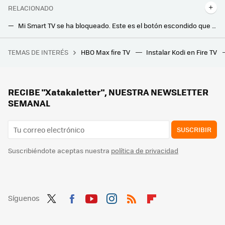
RELACIONADO
Mi Smart TV se ha bloqueado. Este es el botón escondido que pocos conocen para solucionarlo rápidamente
Cuando todo está más caro, comprar un televisor sale cada vez mejor de precio: estas son las razones
TEMAS DE INTERÉS
HBO Max fire TV
Instalar Kodi en Fire TV
La debacle demográfica en Europa, expuesta en este mapa con un invitado engañoso: Mónaco
Después de tantos años descartando el OLED, ahora es el arma más poderosa de Samsung: este ha sido el giro inesperado en sus teles
Llegan más canales de TV gratis y sin registro, antena ni instalación a TDTChannels: estas son las novedades para marzo
RECIBE "Xatakaletter", NUESTRA NEWSLETTER
SEMANAL
SUSCRIBIR
Suscribiéndote aceptas nuestra
política de privacidad
Síguenos
Twit
Fac
You
Inst
RSS
Flip