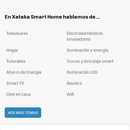
ter
ebo
tub
agr
boa
ok
e
am
rd
En Xataka Smart Home hablamos de...
Televisores
Electrodomésticos
innovadores
Hogar
Iluminación y energía
Tutoriales
Trucos y bricolaje smart
Ahorro de Energía
Iluminación LED
Smart TV
Routers
Cine en casa
Wifi
VER MÁS TEMAS