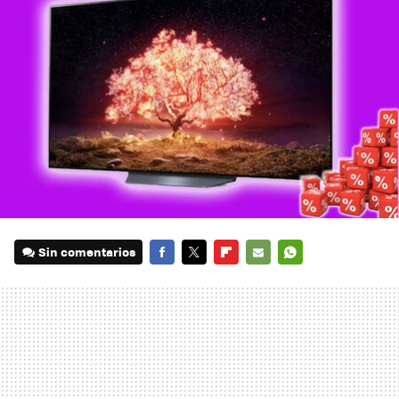
Sin comentarios
FACEBOOK
TWITTER
FLIPBOARD
E-
WHATSAPP
MAIL