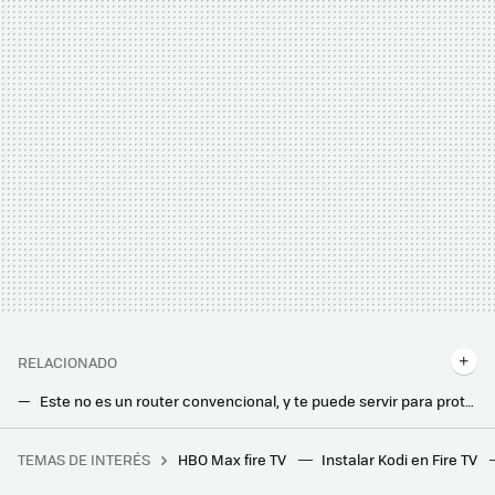
RELACIONADO
Este no es un router convencional, y te puede servir para proteger tu privacidad en línea: muy compacto y con VPN integrada
Xiaomi acaba de lanzar un nuevo router ultrarrápido compatible con WiFi 7 y velocidades de hasta 3,57 Gbps: todos los detalles
TEMAS DE INTERÉS
HBO Max fire TV
Instalar Kodi en Fire TV
Alguien pidió un Galaxy S24 Ultra a Vodafone suplantando su identidad, pero lo peor fue la pesadilla posterior para solucionarlo