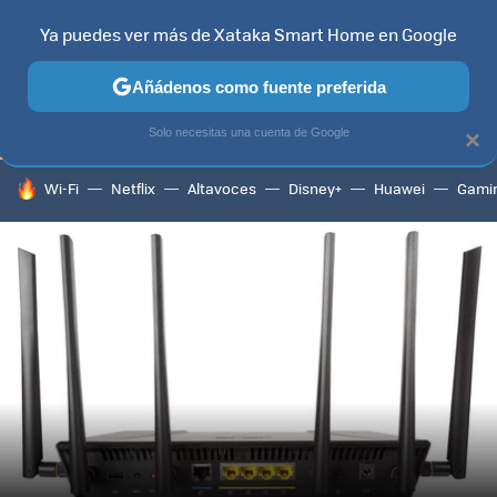
Ya puedes ver más de Xataka Smart Home en Google
TELEVISORES
CONTENIDOS SMART TV
SELECCIÓN
HOG
Añádenos como fuente preferida
Solo necesitas una cuenta de Google
×
HOY SE HABLA DE
Wi-Fi
Netflix
Altavoces
Disney+
Huawei
Gami