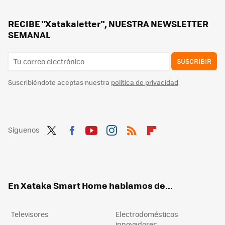
Si tienes un electrodoméstico o dispositivo conectado de Samsung, ahora será más inteligente para competir con Alexa, Siri y Google
Este robot chino promete hacer las tareas de casa sin rechistar: cocina, pasa la aspiradora y hasta da de comer al gato
RECIBE "Xatakaletter", NUESTRA NEWSLETTER
SEMANAL
SUSCRIBIR
Suscribiéndote aceptas nuestra
política de privacidad
Síguenos
Twit
Fac
You
Inst
RSS
Flip
ter
ebo
tub
agr
boa
ok
e
am
rd
En Xataka Smart Home hablamos de...
Televisores
Electrodomésticos
innovadores