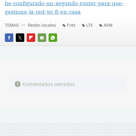
he-configurado-un-segundo-router-para-que-
gestione-la-red-wi-fi-en-casa
TEMAS
Redes locales
Fritz
LTE
AVM
FACEBOOK
TWITTER
FLIPBOARD
E-
WHATSAPP
MAIL
Comentarios cerrados