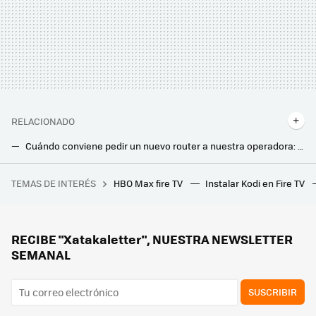
RELACIONADO
Cuándo conviene pedir un nuevo router a nuestra operadora: estos son los motivos más comunes
La regla de los 30 centímetros. Así influye para solucionar los problemas con el WiFi de casa
TEMAS DE INTERÉS
HBO Max fire TV
Instalar Kodi en Fire TV
Tenemos un problema con el futuro del cemento y con el exceso de plástico. A alguien se le ha ocurrido lo más obvio
Movistar jubila su viejo router HGU. Ya instala el modelo con WiFi 6 en todas las tarifas que ofrece
Los bomberos advierten: hay que desenchufar este electrodoméstico después de usarlo. Puede incendiarse
RECIBE "Xatakaletter", NUESTRA NEWSLETTER
SEMANAL
SUSCRIBIR