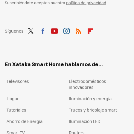
Suscribiéndote aceptas nuestra
política de privacidad
Síguenos
Twit
Fac
You
Inst
RSS
Flip
ter
ebo
tub
agr
boa
ok
e
am
rd
En Xataka Smart Home hablamos de...
Televisores
Electrodomésticos
innovadores
Hogar
Iluminación y energía
Tutoriales
Trucos y bricolaje smart
Ahorro de Energía
Iluminación LED
Smart TV
Routers