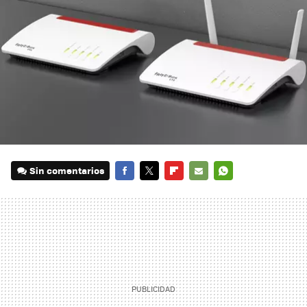
Sin comentarios
FACEBOOK
TWITTER
FLIPBOARD
E-
WHATSAPP
MAIL