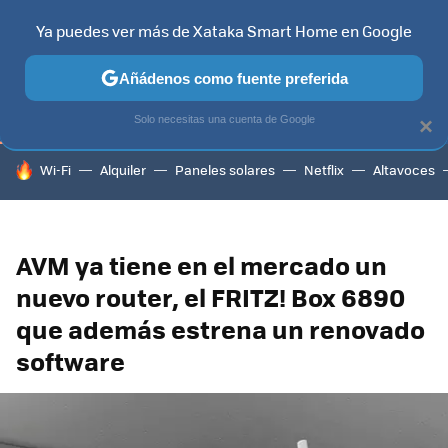
Ya puedes ver más de Xataka Smart Home en Google
TELEVISORES
CONTENIDOS SMART TV
SELECCIÓN
HOG
Añádenos como fuente preferida
Solo necesitas una cuenta de Google
×
HOY SE HABLA DE
Wi-Fi
Alquiler
Paneles solares
Netflix
Altavoces
AVM ya tiene en el mercado un
nuevo router, el FRITZ! Box 6890
que además estrena un renovado
software