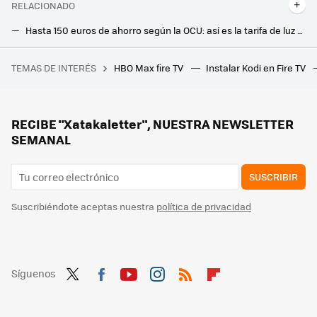
RELACIONADO
Hasta 150 euros de ahorro según la OCU: así es la tarifa de luz y gas elegida en su VIII Compra Colectiva de Energía
Estos paneles solares los puedes instalar tú mismo en el balcón, pared, terraza y jardín: así son los kits con hasta 800 vatios de Robinsun
TEMAS DE INTERÉS
HBO Max fire TV
Instalar Kodi en Fire TV
Con 12 GB de RAM y 256 GB, este móvil Motorola tiene mucho que ofrecerte por menos de 170 euros
Los paneles solares transparentes tienen una ventaja inesperada si eres amante de las plantas: esto han descubierto los científicos
Leroy Merlin tiene la solución para iluminar terrazas, patios y jardines sin enchufes ni alargadores: así puedes conseguirlo
RECIBE "Xatakaletter", NUESTRA NEWSLETTER
SEMANAL
SUSCRIBIR
Suscribiéndote aceptas nuestra
política de privacidad
Síguenos
Twit
Fac
You
Inst
RSS
Flip
ter
ebo
tub
agr
boa