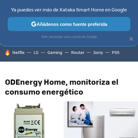
Ya puedes ver más de Xataka Smart Home en Google
TELEVISORES
CONTENIDOS SMART TV
SELECCIÓN
HOG
Añádenos como fuente preferida
Solo necesitas una cuenta de Google
×
HOY SE HABLA DE
Netflix
LG
Gaming
Router
Sony
PS5
ODEnergy Home, monitoriza el
consumo energético