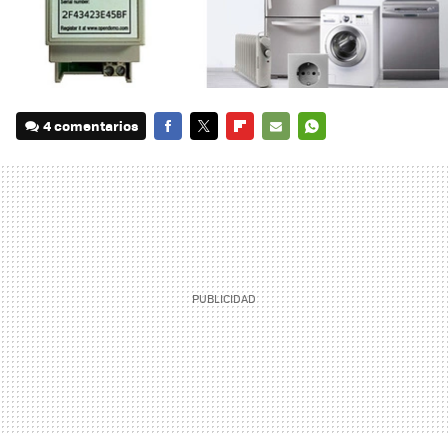
4 comentarios
FACEBOOK
TWITTER
FLIPBOARD
E-
WHATSAPP
MAIL