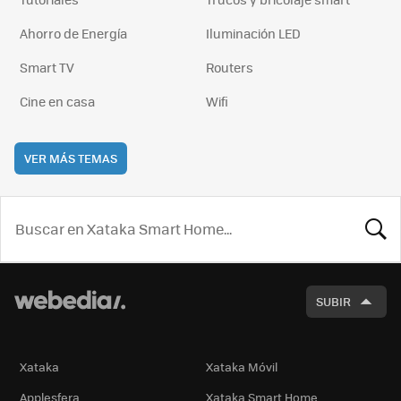
Ahorro de Energía
Iluminación LED
Smart TV
Routers
Cine en casa
Wifi
VER MÁS TEMAS
BUSCA
SUBIR
Xataka
Xataka Móvil
Applesfera
Xataka Smart Home