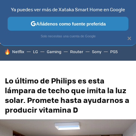
Ya puedes ver más de Xataka Smart Home en Google
TELEVISORES
CONTENIDOS SMART TV
SELECCIÓN
HOG
Añádenos como fuente preferida
Solo necesitas una cuenta de Google
×
HOY SE HABLA DE
Netflix
LG
Gaming
Router
Sony
PS5
Lo último de Philips es esta
lámpara de techo que imita la luz
solar. Promete hasta ayudarnos a
producir vitamina D