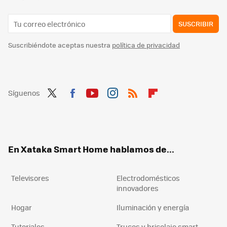
SUSCRIBIR
Suscribiéndote aceptas nuestra
política de privacidad
Síguenos
Twit
Fac
You
Inst
RSS
Flip
ter
ebo
tub
agr
boa
ok
e
am
rd
En Xataka Smart Home hablamos de...
Televisores
Electrodomésticos
innovadores
Hogar
Iluminación y energía
Tutoriales
Trucos y bricolaje smart