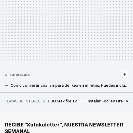
RELACIONADO
Cómo convertir una lámpara de Ikea en el Tetris. Puedes incluso conectarle el mando de la "play"
Cuidado al poner bombillas LED: los consejos que me dieron para que el salón no parezca la sala de un dentista
TEMAS DE INTERÉS
HBO Max fire TV
Instalar Kodi en Fire TV
Henry Ford: "Es mejor que 20.000 personas estén satisfechas y bien alimentadas que que se creen unos pocos millonarios"
Roberto Brasero, meteorólogo, descubre sus trucos para dormir mejor: “todas las partes de tu cuerpo sudarán menos”
Los fabricantes coinciden: “nunca laves este filtro del aire acondicionado”
RECIBE "Xatakaletter", NUESTRA NEWSLETTER
SEMANAL