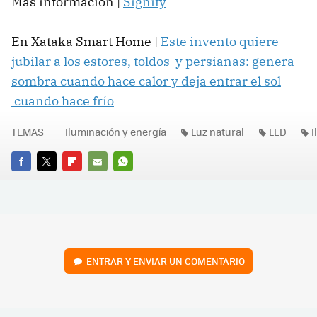
Más información |
Signify
En Xataka Smart Home |
Este invento quiere
jubilar a los estores, toldos y persianas: genera
sombra cuando hace calor y deja entrar el sol
cuando hace frío
TEMAS
Iluminación y energía
Luz natural
LED
I
FACEBOOK
TWITTER
FLIPBOARD
E-
WHATSAPP
MAIL
ENTRAR Y ENVIAR UN COMENTARIO