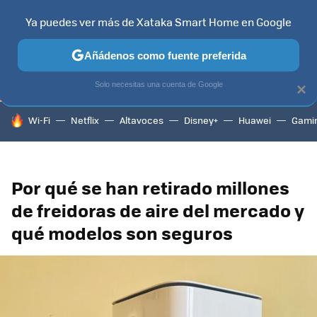
Ya puedes ver más de Xataka Smart Home en Google
TELEVISORES
CONTENIDOS SMART TV
SELECCIÓN
HOG
Añádenos como fuente preferida
Solo necesitas una cuenta de Google
×
HOY SE HABLA DE
Wi-Fi
Netflix
Altavoces
Disney+
Huawei
Gami
Por qué se han retirado millones
de freidoras de aire del mercado y
qué modelos son seguros