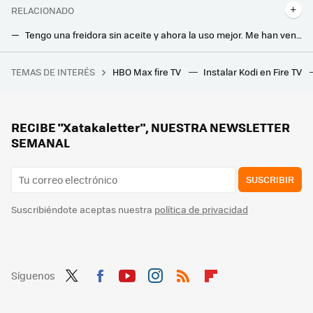
RELACIONADO
Tengo una freidora sin aceite y ahora la uso mejor. Me han venido estupendamente los consejos que he leído de este experto
Estaba desperdiciando mi freidora de aire. Este es el truco que me ha enseñado un cocinero para ser un "pro"
TEMAS DE INTERÉS
HBO Max fire TV
Instalar Kodi en Fire TV
La historia de cómo nació Street Fighter II: de la gran cancelación y los luchadores descartados a la explosión del fenómeno
Estos son los alimentos que nunca debes guardar en el congelador
El tiempo mínimo que hay que ventilar la casa para tener buena salud y no derrochar aire acondicionado durante el verano
RECIBE "Xatakaletter", NUESTRA NEWSLETTER
SEMANAL
SUSCRIBIR
Suscribiéndote aceptas nuestra
política de privacidad
Síguenos
Twit
Fac
You
Inst
RSS
Flip