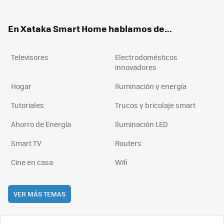
ter
ebo
tub
agr
boa
ok
e
am
rd
En Xataka Smart Home hablamos de...
Televisores
Electrodomésticos
innovadores
Hogar
Iluminación y energía
Tutoriales
Trucos y bricolaje smart
Ahorro de Energía
Iluminación LED
Smart TV
Routers
Cine en casa
Wifi
VER MÁS TEMAS