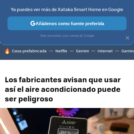
Ya puedes ver más de Xataka Smart Home en Google
TELEVISORES
CONTENIDOS SMART TV
SELECCIÓN
HOG
Añádenos como fuente preferida
Solo necesitas una cuenta de Google
×
HOY SE HABLA DE
Casa prefabricada
Netflix
Gemini
Internet
Gamin
Los fabricantes avisan que usar
así el aire acondicionado puede
ser peligroso