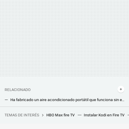
RELACIONADO
Ha fabricado un aire acondicionado portátil que funciona sin enchufes: toda la noche con la habitación a 15ºC
“Puede alterar el sistema mucociliar”. La doctora Prados avisa sobre usar el aire acondicionado a lo loco
TEMAS DE INTERÉS
HBO Max fire TV
Instalar Kodi en Fire TV
Hoy empieza la canícula y los meteorólogos lo tienen claro: "Pintan bastos para las regiones mediterráneas de España"
Los fabricantes coinciden: “nunca laves este filtro del aire acondicionado”