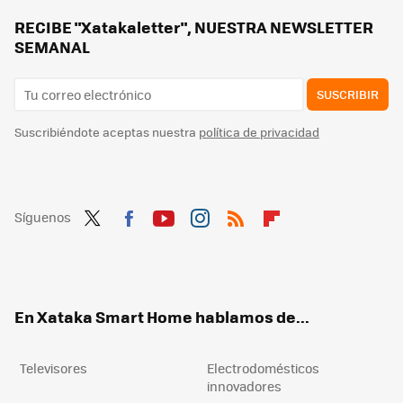
Tu aire acondicionado tiene un botón escondido que nunca pulsas: los fabricantes dicen cuando sí hay que usarlo
RECIBE "Xatakaletter", NUESTRA NEWSLETTER
SEMANAL
SUSCRIBIR
Suscribiéndote aceptas nuestra
política de privacidad
Síguenos
Twit
Fac
You
Inst
RSS
Flip
ter
ebo
tub
agr
boa
ok
e
am
rd
En Xataka Smart Home hablamos de...
Televisores
Electrodomésticos
innovadores