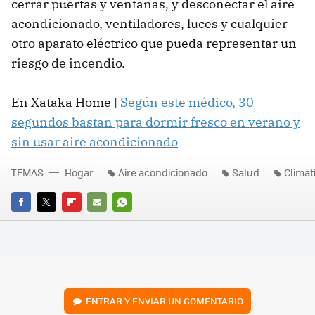
cerrar puertas y ventanas, y desconectar el aire
acondicionado, ventiladores, luces y cualquier
otro aparato eléctrico que pueda representar un
riesgo de incendio.
En Xataka Home |
Según este médico, 30
segundos bastan para dormir fresco en verano y
sin usar aire acondicionado
TEMAS
Hogar
Aire acondicionado
Salud
Climat
FACEBOOK
TWITTER
FLIPBOARD
E-
WHATSAPP
MAIL
ENTRAR Y ENVIAR UN COMENTARIO